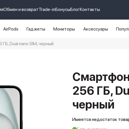
ия
Обмен и возврат
Trade-in
Бонусы
Блог
Контакты
AirPods
Гаджеты
Мониторы
Аксессуары
Попул
 ГБ, Dual nano SIM, черный
e 14 pro max
айфон 14
Смартфон 
256 ГБ, Du
черный
Имеется недостаток товар