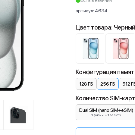
Есть в наличии
артикул:
4634
Цвет товара: Черны
Конфигурация памяти
128 ГБ
256 ГБ
512 Г
Количество SIM-карт:
Dual SIM (nano SIM+eSIM)
1 физич. + 1 электр.