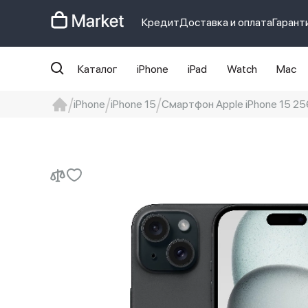
Кредит
Доставка и оплата
Гарант
Каталог
iPhone
iPad
Watch
Mac
iPhone
iPhone 15
Смартфон Apple iPhone 15 256
iphone
айфон
Iphone 14 pro
Iphon