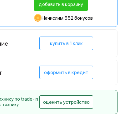
добавить в корзину
Начислим 552 бонусов
ние
купить в 1 клик
т
оформить в кредит
нику по trade-in
оценить устройство
ю технику