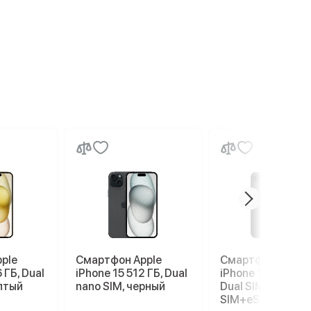
ple
Смартфон Apple
Смартфон Apple
 ГБ, Dual
iPhone 15 512 ГБ, Dual
iPhone 17e 256 G
лтый
nano SIM, черный
Dual SIM (nano
SIM+eSIM), Black