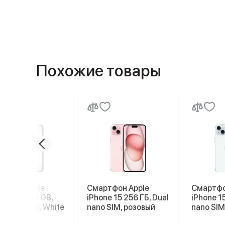
Похожие товары
ртфон Apple
Смартфон Apple
Смартфо
ne 17e 256 GB,
iPhone 15 256 ГБ, Dual
iPhone 15
 SIM (eSIM), White
nano SIM, розовый
nano SIM