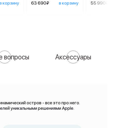
в корзину
63 690₽
в корзину
55 990₽
в ко
е вопросы
Аксессуары
намический остров - все это про него.
телей уникальными решениями Apple.