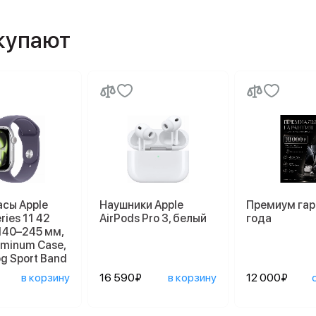
окупают
асы Apple
Наушники Apple
Премиум гар
ries 11 42
AirPods Pro 3, белый
года
140–245 мм,
luminum Case,
og Sport Band
в корзину
16 590₽
в корзину
12 000₽