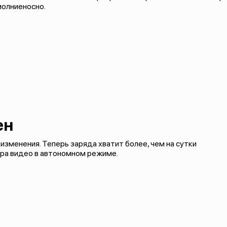
молниеносно.
ен
зменения. Теперь заряда хватит более, чем на сутки
тра видео в автономном режиме.