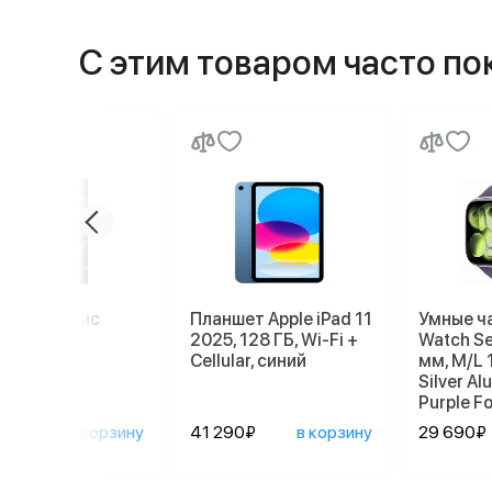
С этим товаром часто п
миум сервис
Планшет Apple iPad 11
Умные ч
2025, 128 ГБ, Wi-Fi +
Watch Se
Cellular, синий
мм, M/L 
Silver A
Purple F
0₽
в корзину
41 290₽
в корзину
29 690₽