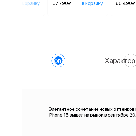
90₽
в корзину
57 790₽
в корзину
60 490₽
О товаре
Характер
Элегантное сочетание новых оттенков и
iPhone 15 вышел на рынок в сентябре 2