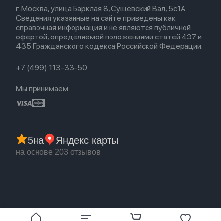
Весь каталог
Политика возврата
Для Mac
Airpods 2
г. Москва, улица Барклая 8, Сущевский Вал, 5с1А
Новые поступления
Политика конфиденциальности
Для Apple Watch
Airpods (1-е)
Сведения указанные на сайте приведены как
Популярное
Оплата и доставка
справочная информация и не являются публичной
Акции
Партнерская программа
офертой, определяемой положениями статей 437 и
Гарантия
435 Гражданского кодекса Российской Федерации.
Обмен и возврат
Бонусы
Trade-in
+7 (499) 113-33-50
Мы принимаем:
5
на
Яндекс карты
на основе 203 отзывов