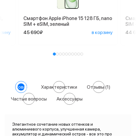
,
Смартфон Apple iPhone 15 128 ГБ, nano
Смар
SIM + eSIM, зеленый
SIM 
рзину
45 690₽
в корзину
44 
О товаре
Характеристики
Отзывы
(1)
Частые вопросы
Аксессуары
Элегантное сочетание новых оттенков и
алюминиевого корпуса, улучшенная камера,
аккумулятор и динамический остров - все это про