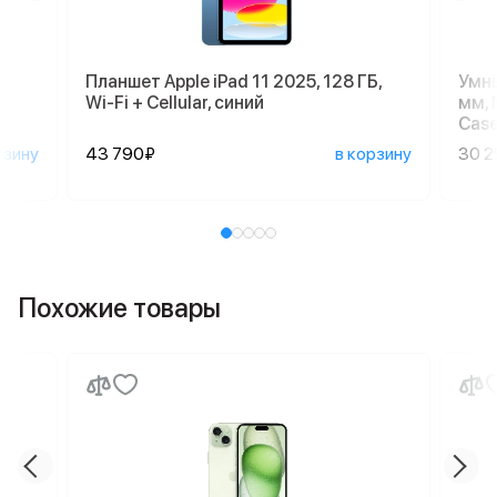
Планшет Apple iPad 11 2025, 128 ГБ,
Умны
Wi-Fi + Cellular, синий
мм, 
Case
рзину
43 790₽
в корзину
30 
Похожие товары