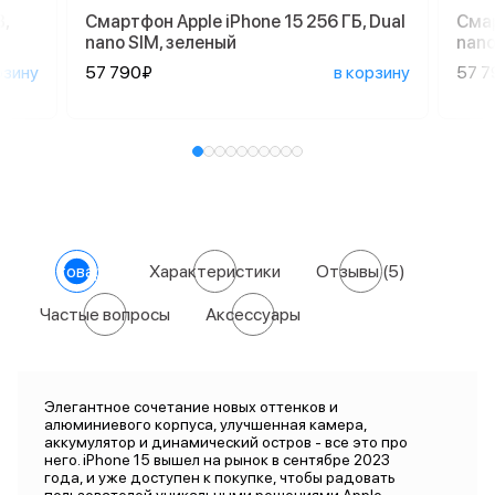
,
Смартфон Apple iPhone 15 256 ГБ, Dual
Смар
nano SIM, зеленый
nano
рзину
57 790₽
в корзину
57 7
О товаре
Характеристики
Отзывы
(5)
Частые вопросы
Аксессуары
Элегантное сочетание новых оттенков и
алюминиевого корпуса, улучшенная камера,
аккумулятор и динамический остров - все это про
него. iPhone 15 вышел на рынок в сентябре 2023
года, и уже доступен к покупке, чтобы радовать