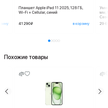
Планшет Apple iPad 11 2025, 128 ГБ,
Умны
Wi-Fi + Cellular, синий
мм, 
Case
рзину
41 290₽
в корзину
29 
Похожие товары