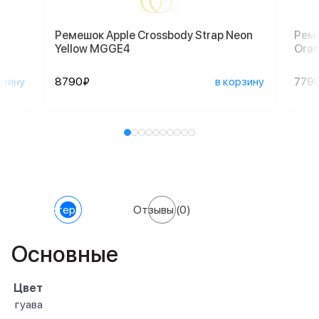
Ремешок Apple Crossbody Strap Neon
Реме
Yellow MGGE4
Ora
рзину
8790₽
в корзину
779
Характеристики
Отзывы
(0)
Основные
Цвет
гуава