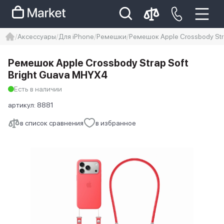
Аксессуары
Для iPhone
Ремешки
Ремешок Apple Crossbody Str
iphone
айфон
Iphone 14 pro
Ремешок Apple Crossbody Strap Soft
Iphone 14 pro max
айфон 14
Bright Guava MHYX4
Есть в наличии
артикул:
8881
в список сравнения
в избранное