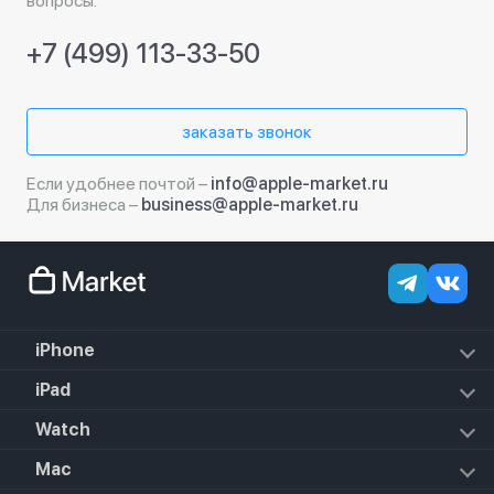
вопросы.
+7 (499) 113-33-50
заказать звонок
Если удобнее почтой –
info@apple-market.ru
Для бизнеса –
business@apple-market.ru
iPhone
iPhone 18 Pro Max
iPad
iPhone 18 Pro
iPad Air (2022)
Watch
iPhone 18
iPad Mini 6 (2021)
iPhone 17e
Apple Watch Hermes Series 11
Mac
iPad 10.2 (2021)
iPhone 17 Pro Max
Apple Watch Hermes Ultra 2
iPad 10.9 (2022)
iPhone 17 Pro