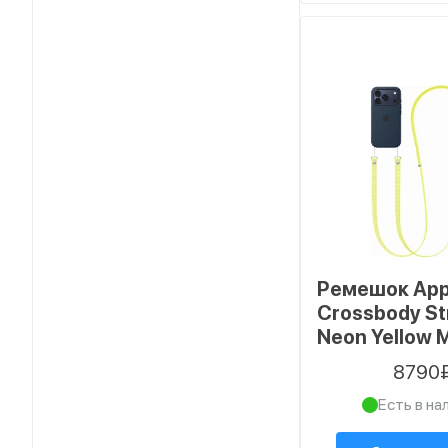
1
фиолетовый
1
черный
Ремешок App
Crossbody St
Neon Yellow
8790
Есть в на