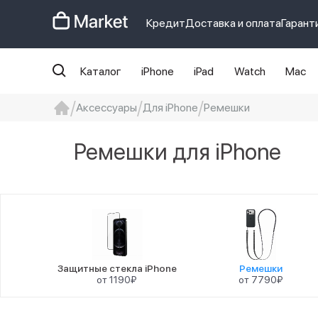
Кредит
Доставка и оплата
Гарант
Каталог
iPhone
iPad
Watch
Mac
Аксессуары
Для iPhone
Ремешки
iphone
айфон
iPhone 14 pro
Iphon
Ремешки для iPhone
Защитные стекла iPhone
Ремешки
от 1190₽
от 7790₽