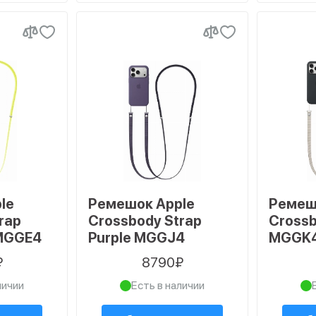
le
Ремешок Apple
Ремеш
rap
Crossbody Strap
Crossb
 MGGE4
Purple MGGJ4
MGGK
₽
8790₽
личии
Есть в наличии