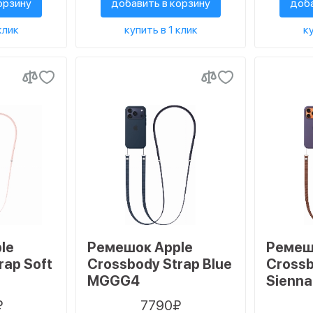
орзину
добавить в корзину
доба
клик
купить в 1 клик
ку
le
Ремешок Apple
Ремеш
rap Soft
Crossbody Strap Blue
Crossb
MGGG4
Sienn
₽
7790₽