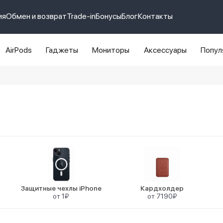
ия
Обмен и возврат
Trade-in
Бонусы
Блог
Контакты
AirPods
Гаджеты
Мониторы
Аксессуары
Попул
e 14 pro max
айфон 14
Защитные чехлы iPhone
Кардхолдер
от 1₽
от 7190₽