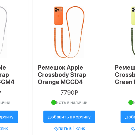
le
Ремешок Apple
Ремеш
rap
Crossbody Strap
Crossb
MGGM4
Orange MGGD4
Green
₽
7790₽
личии
Есть в наличии
орзину
добавить в корзину
доба
клик
купить в 1 клик
ку