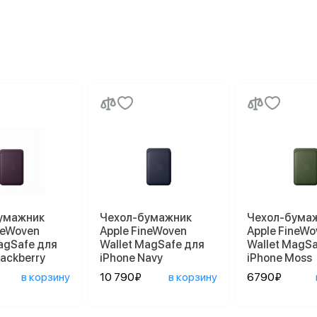
умажник
Чехол-бумажник
Чехол-бума
neWoven
Apple FineWoven
Apple FineWo
agSafe для
Wallet MagSafe для
Wallet MagSa
lackberry
iPhone Navy
iPhone Moss
в корзину
10 790₽
в корзину
6790₽