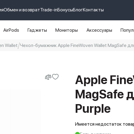
ия
Обмен и возврат
Trade-in
Бонусы
Блог
Контакты
AirPods
Гаджеты
Мониторы
Аксессуары
Попул
n Wallet
Чехол-бумажник Apple FineWoven Wallet MagSafe для 
e 14 pro max
айфон 14
Apple Fin
MagSafe д
Purple
Имеется недостаток товар