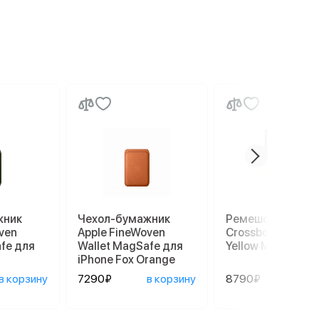
жник
Чехол-бумажник
Ремешок Apple
ven
Apple FineWoven
Crossbody Strap 
fe для
Wallet MagSafe для
Yellow MGGE4
iPhone Fox Orange
в корзину
7290₽
в корзину
8790₽
в ко