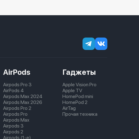
AirPods
Гаджеты
Airpods Pro 3
Apple Vision Pro
AirPods 4
Apple TV
Airpods Max 2024
HomePod mini
Airpods Max 2026
HomePod 2
Airpods Pro 2
AirTag
Airpods Pro
Прочая техника
Airpods Max
Airpods 3
Airpods 2
Airpods (1-е)