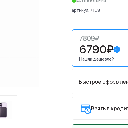
Есть в наличии
артикул:
7108
7809₽
6790₽
Нашли дешевле?
Быстрое оформле
Взять в креди