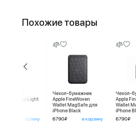
Похожие товары
шок Apple
Чехол-бумажник
Чехол-б
sbody Strap Light
Apple FineWoven
Apple Fi
y MGGM4
Wallet MagSafe для
Wallet M
iPhone Black
iPhone B
0₽
в корзину
6790₽
в корзину
6790₽