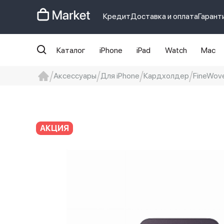
Кредит
Доставка и оплата
Гарант
Каталог
iPhone
iPad
Watch
Mac
Аксессуары
Для iPhone
Кардхолдер
FineWove
iphone
айфон
Iphone 14 pro
Iphon
АКЦИЯ