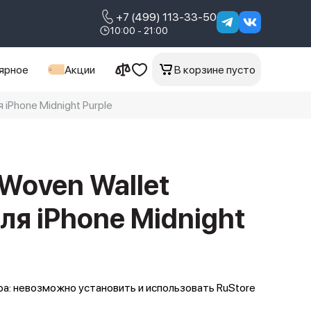
+7 (499) 113-33-50
10:00 - 21:00
ярное
Акции
В корзине пусто
iPhone Midnight Purple
eWoven Wallet
ля iPhone Midnight
а: невозможно установить и использовать RuStore