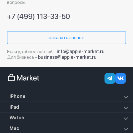
вопросы.
+7 (499) 113-33-50
заказать звонок
Если удобнее почтой –
info@apple-market.ru
Для бизнеса –
business@apple-market.ru
iPhone
iPhone 18 Pro Max
iPad
iPhone 18 Pro
iPad Air (2022)
Watch
iPhone 18
iPad Mini 6 (2021)
iPhone 17e
Apple Watch Hermes Series 11
Mac
iPad 10.2 (2021)
iPhone 17 Pro Max