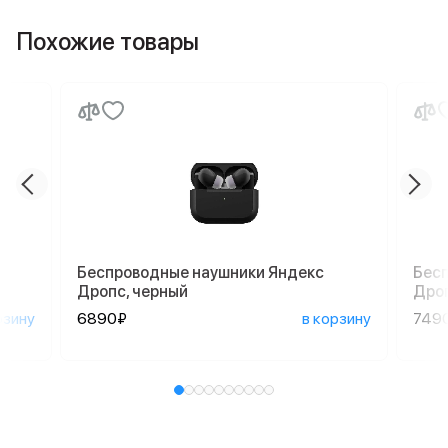
Похожие товары
Беспроводные наушники Яндекс
Бес
Дропс, черный
Дроп
рзину
6890₽
в корзину
749