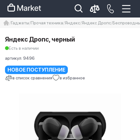
Гаджеты
Прочая техника
Яндекс
Яндекс Дропс
Беспроводны
iphone
айфон
Iphone 14 pro
Яндекс Дропс, черный
Iphone 14 pro max
айфон 14
Есть в наличии
артикул:
9496
НОВОЕ ПОСТУПЛЕНИЕ
в список сравнения
в избранное