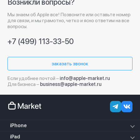
Возникли вопросы?
Мы знаем об Apple все! Позвоните или оставьте номер
для связи, и мы грамотно, четко и ясно ответим на все
вопросы.
+7 (499) 113-33-50
заказать звонок
Если удобнее почтой –
info@apple-market.ru
Для бизнеса –
business@apple-market.ru
iPhone
iPhone 18 Pro Max
iPad