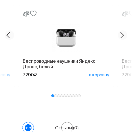
Беспроводные наушники Яндекс
Бес
Дропс, белый
Дро
рзину
7290₽
в корзину
729
Характеристики
Отзывы
(0)