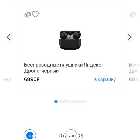
Беспроводные наушники Яндекс
Бес
Дропс, черный
Дро
рзину
6890₽
в корзину
689
Характеристики
Отзывы
(0)