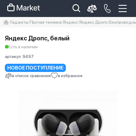
Гаджеты
Прочая техника
Яндекс
Яндекс Дропс
Беспроводны
iphone
айфон
Iphone 14 pro
Яндекс Дропс, белый
Iphone 14 pro max
айфон 14
Есть в наличии
артикул:
9497
НОВОЕ ПОСТУПЛЕНИЕ
в список сравнения
в избранное