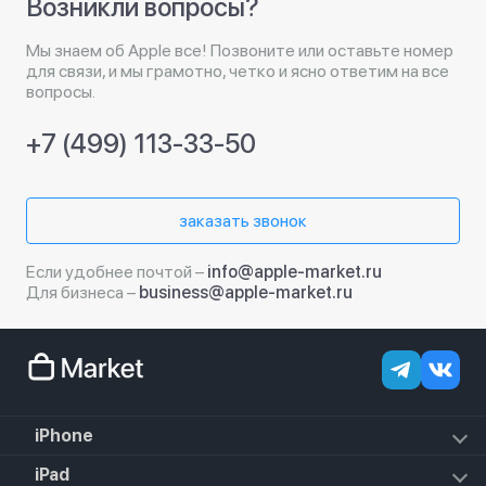
Возникли вопросы?
Мы знаем об Apple все! Позвоните или оставьте номер
для связи, и мы грамотно, четко и ясно ответим на все
вопросы.
+7 (499) 113-33-50
заказать звонок
Если удобнее почтой –
info@apple-market.ru
Для бизнеса –
business@apple-market.ru
iPhone
iPhone 18 Pro Max
iPad