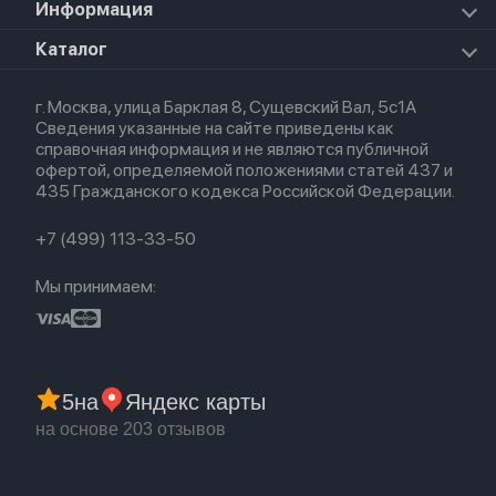
Для AirPods
Информация
HomePod mini
Airpods Pro 2
Apple Watch Ultra 3
Премиум сервис
HomePod 2
Airpods Pro
Apple Watch Ultra
О магазине
Каталог
Для iPhone
AirTag
Airpods Max
Кредит
Для iPad
Прочая техника
Airpods 3
Весь каталог
Политика возврата
Для Mac
Airpods 2
г. Москва, улица Барклая 8, Сущевский Вал, 5с1А
Новые поступления
Политика конфиденциальности
Для Apple Watch
Airpods (1-е)
Сведения указанные на сайте приведены как
Популярное
Оплата и доставка
справочная информация и не являются публичной
Акции
Партнерская программа
офертой, определяемой положениями статей 437 и
Гарантия
435 Гражданского кодекса Российской Федерации.
Обмен и возврат
Бонусы
Trade-in
+7 (499) 113-33-50
Мы принимаем:
5
на
Яндекс карты
на основе 203 отзывов