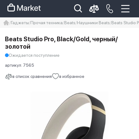
Гаджеты
Прочая техника
Beats
Наушники Beats
Beats Studio 
iphone
айфон
Iphone 14 pro
Beats Studio Pro, Black/Gold, черный/
Iphone 14 pro max
айфон 14
золотой
Ожидается поступление
артикул:
7565
в список сравнения
в избранное