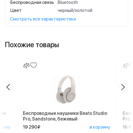
Беспроводная связь
Bluetooth
Цвет
черный/золотой
Смотреть все характеристики
Похожие товары
ики
Беспроводные наушники Beats Studio
Бесп
Pro, Sandstone, бежевый
Pro,
рзину
19 290₽
в корзину
18 6