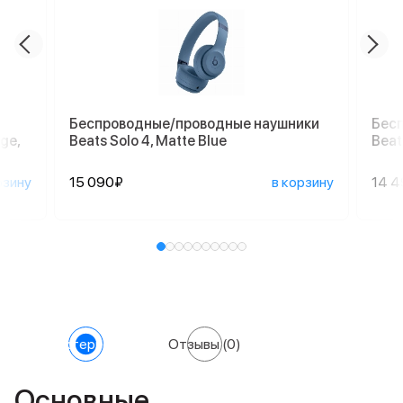
Беспроводные/проводные наушники
Бес
ge,
Beats Solo 4, Matte Blue
Beat
рзину
15 090₽
в корзину
14 
Характеристики
Отзывы
(0)
Основные