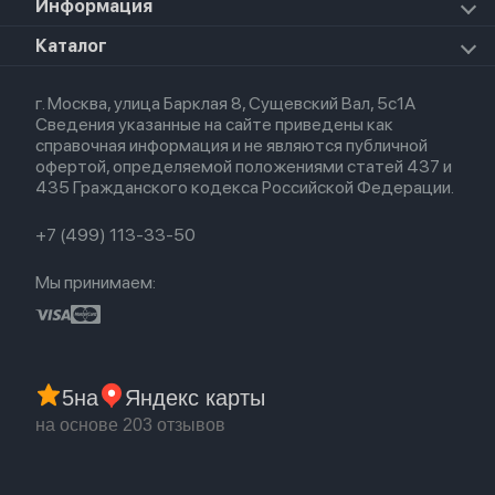
Для AirPods
Информация
HomePod mini
Airpods Pro 2
Apple Watch Ultra 3
Премиум сервис
HomePod 2
Airpods Pro
Apple Watch Ultra
О магазине
Каталог
Для iPhone
AirTag
Airpods Max
Кредит
Для iPad
Прочая техника
Airpods 3
Весь каталог
Политика возврата
Для Mac
Airpods 2
г. Москва, улица Барклая 8, Сущевский Вал, 5с1А
Новые поступления
Политика конфиденциальности
Для Apple Watch
Airpods (1-е)
Сведения указанные на сайте приведены как
Популярное
Оплата и доставка
справочная информация и не являются публичной
Акции
Партнерская программа
офертой, определяемой положениями статей 437 и
Гарантия
435 Гражданского кодекса Российской Федерации.
Обмен и возврат
Бонусы
Trade-in
+7 (499) 113-33-50
Мы принимаем:
5
на
Яндекс карты
на основе 203 отзывов