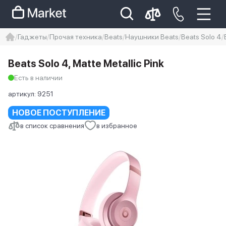
Гаджеты
Прочая техника
Beats
Наушники Beats
Beats Solo 4
iphone
айфон
iPhone 14 pro
Beats Solo 4, Matte Metallic Pink
Iphone 14 pro max
айфон 14
Есть в наличии
артикул:
9251
НОВОЕ ПОСТУПЛЕНИЕ
в список сравнения
в избранное