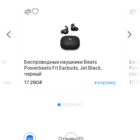
ики
Беспроводные наушники Beats
Бесп
Powerbeats Fit Earbuds, Jet Black,
Powe
черный
сер
рзину
17 290₽
в корзину
17 2
Характеристики
Отзывы
(0)