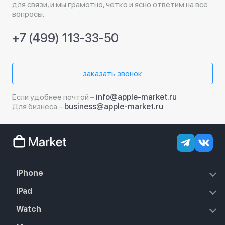
для связи, и мы грамотно, четко и ясно ответим на все
вопросы.
+7 (499) 113-33-50
заказать звонок
Если удобнее почтой –
info@apple-market.ru
Для бизнеса –
business@apple-market.ru
iPhone
iPhone 18 Pro Max
iPad
iPhone 18 Pro
iPad Air (2022)
Watch
iPhone 18
iPad Mini 6 (2021)
iPhone 17e