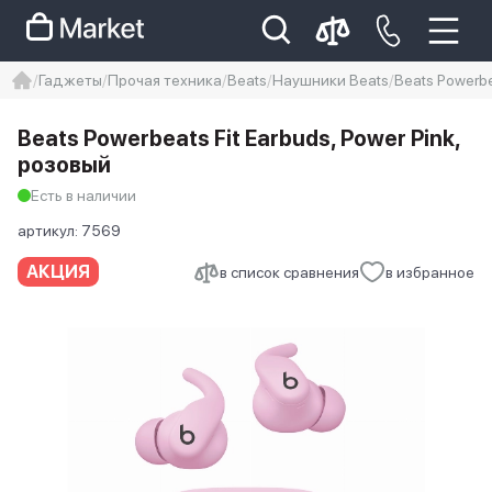
Гаджеты
Прочая техника
Beats
Наушники Beats
Beats Powerbe
iphone
айфон
iPhone 14 pro
Beats Powerbeats Fit Earbuds, Power Pink,
Iphone 14 pro max
айфон 14
розовый
Есть в наличии
артикул:
7569
АКЦИЯ
в список сравнения
в избранное