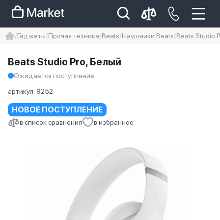
Гаджеты
Прочая техника
Beats
Наушники Beats
Beats Studio 
iphone
айфон
iPhone 14 pro
Beats Studio Pro, Белый
Iphone 14 pro max
айфон 14
Ожидается поступление
артикул:
9252
НОВОЕ ПОСТУПЛЕНИЕ
в список сравнения
в избранное