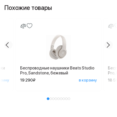
Похожие товары
ики
Беспроводные наушники Beats Studio
Бесп
Pro, Sandstone, бежевый
Pro,
рзину
19 290₽
в корзину
18 5