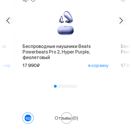
ики
Беспроводные наушники Beats
Бесп
Powerbeats Pro 2, Hyper Purple,
Powe
фиолетовый
рзину
17 990₽
в корзину
17 9
Характеристики
Отзывы
(0)