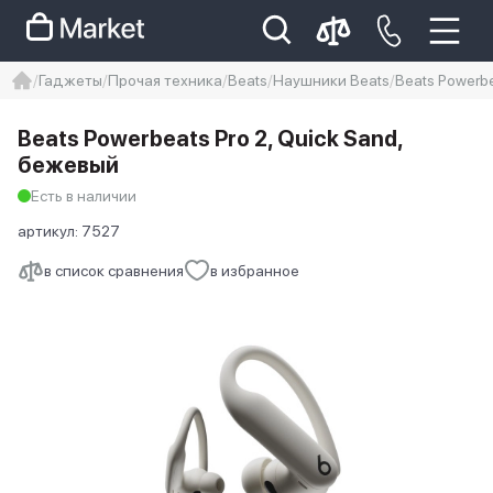
Гаджеты
Прочая техника
Beats
Наушники Beats
Beats Powerbe
iphone
айфон
Iphone 14 pro
Beats Powerbeats Pro 2, Quick Sand,
Iphone 14 pro max
айфон 14
бежевый
Есть в наличии
артикул:
7527
в список сравнения
в избранное