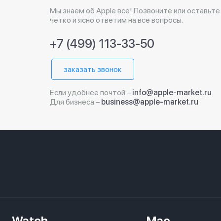
Мы знаем об Apple все! Позвоните или оставьте
четко и ясно ответим на все вопросы.
+7 (499) 113-33-50
заказать звонок
Если удобнее почтой –
info@apple-market.ru
Для бизнеса –
business@apple-market.ru
Watch
Mac