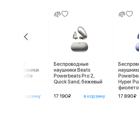
проводные/
Беспроводные
Беспров
водные наушники
наушники Beats
наушник
s Solo 4, Matte
Powerbeats Pro 2,
Powerbea
llic Pink
Quick Sand, бежевый
Hyper Pur
фиолето
90₽
в корзину
17 190₽
в корзину
17 890₽