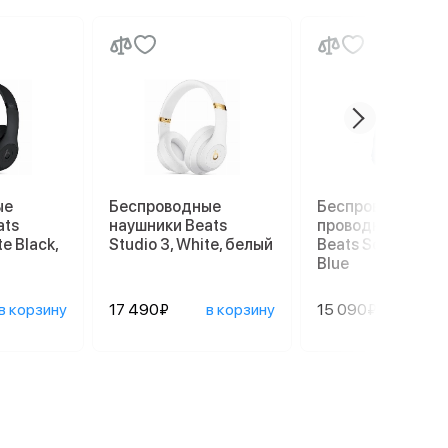
ые
Беспроводные
Беспроводные/
ats
наушники Beats
проводные науш
te Black,
Studio 3, White, белый
Beats Solo 4, Mat
Blue
в корзину
17 490₽
в корзину
15 090₽
в ко