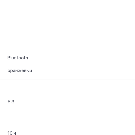
и
Bluetooth
оранжевый
5.3
10 ч