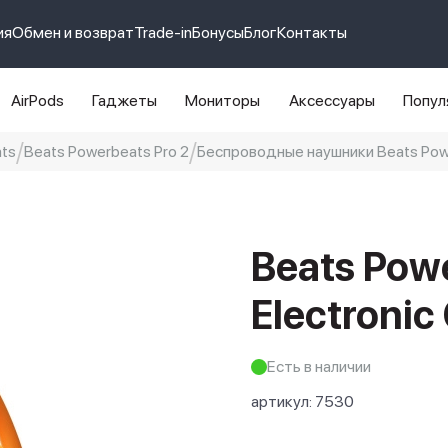
ия
Обмен и возврат
Trade-in
Бонусы
Блог
Контакты
AirPods
Гаджеты
Мониторы
Аксессуары
Попул
ts
Beats Powerbeats Pro 2
Беспроводные наушники Beats Power
e 14 pro max
айфон 14
Beats Powe
Electroni
Есть в наличии
артикул:
7530