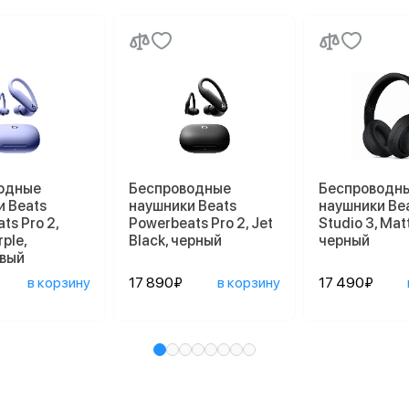
одные
Беспроводные
Беспроводн
и Beats
наушники Beats
наушники Be
ts Pro 2,
Powerbeats Pro 2, Jet
Studio 3, Mat
ple,
Black, черный
черный
вый
в корзину
17 890₽
в корзину
17 490₽