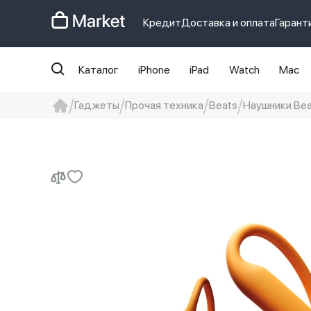
Кредит
Доставка и оплата
Гарант
Каталог
iPhone
iPad
Watch
Mac
Гаджеты
Прочая техника
Beats
Наушники Bea
iphone
айфон
Iphone 14 pro
Iphon