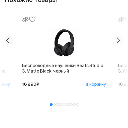
Беспроводные наушники Beats Studio
Бесп
ge,
3, Matte Black, черный
3, W
рзину
16 890₽
в корзину
16 8