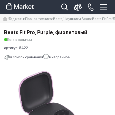
Гаджеты
Прочая техника
Beats
Наушники Beats
Beats Fit Pro
Б
iphone
айфон
Iphone 14 pro
Beats Fit Pro, Purple, фиолетовый
Iphone 14 pro max
айфон 14
Есть в наличии
артикул:
8422
в список сравнения
в избранное