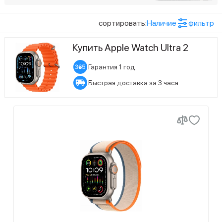
технологией Retina
Цвет товара
сортировать:
Наличие
фильтр
3
Бежевый
Купить Apple Watch Ultra 2
2
Зеленый/серый
Гарантия 1 год
3
Индиго
Быстрая доставка за 3 часа
3
Оливковый
Показать ещё (8)
Размер экрана
2
Оранжевый/бежевый
27
49 мм
6
Синий
Статус наличия
2
Синий/черный
8
Есть в наличии
3
Темно-зеленый
19
Ожидается поступление
1
Белый
1
Оранжевый