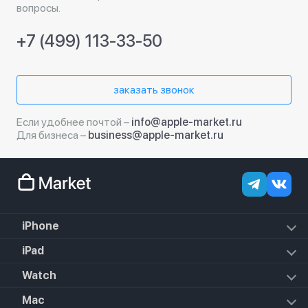
вопросы.
+7 (499) 113-33-50
заказать звонок
Если удобнее почтой –
info@apple-market.ru
Для бизнеса –
business@apple-market.ru
iPhone
iPhone 18 Pro Max
iPad
iPhone 18 Pro
iPad Air (2022)
Watch
iPhone 18
iPad Mini 6 (2021)
iPhone 17e
Apple Watch Hermes Series 11
Mac
iPad 10.2 (2021)
iPhone 17 Pro Max