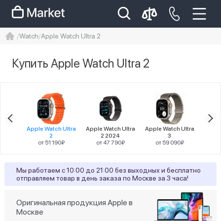
Watch
Apple Watch Ultra 2
iphone
айфон
Iphone 14 pro
Купить Apple Watch Ultra 2
Iphone 14 pro max
айфон 14
Цена
atch
Apple Watch Ultra
Apple Watch Ultra
Apple Watch Ultra
Apple
11
2
2 2024
3
от
90₽
от 51 190₽
от 47 790₽
от 59 090₽
Разрешение
Мы работаем с 10:00 до 21:00 без выходных и бесплатно
отправляем товар в день заказа по Москве за 3 часа!
27
410х502
Тип дисплея
Оригинальная продукция Apple в
Москве
всегда включённый дисплей OLED LTPO с
27