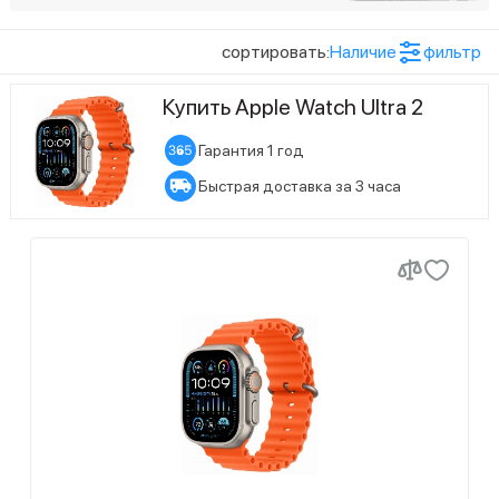
технологией Retina
Цвет товара
сортировать:
Наличие
фильтр
3
Бежевый
Купить Apple Watch Ultra 2
2
Зеленый/серый
Гарантия 1 год
3
Индиго
Быстрая доставка за 3 часа
3
Оливковый
Показать ещё (8)
Размер экрана
2
Оранжевый/бежевый
27
49 мм
6
Синий
Статус наличия
2
Синий/черный
5
Есть в наличии
3
Темно-зеленый
22
Ожидается поступление
1
Белый
1
Оранжевый