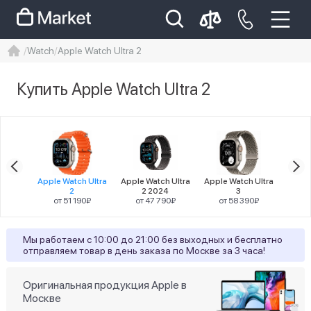
Watch
Apple Watch Ultra 2
iphone
айфон
Iphone 14 pro
Купить Apple Watch Ultra 2
Iphone 14 pro max
айфон 14
Цена
atch
Apple Watch Ultra
Apple Watch Ultra
Apple Watch Ultra
Apple
11
2
2 2024
3
от
90₽
от 51 190₽
от 47 790₽
от 58 390₽
Разрешение
Мы работаем с 10:00 до 21:00 без выходных и бесплатно
отправляем товар в день заказа по Москве за 3 часа!
27
410х502
Тип дисплея
Оригинальная продукция Apple в
Москве
всегда включённый дисплей OLED LTPO с
27