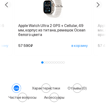
 46
Apple Watch Ultra 2 GPS + Cellular, 49
Appl
мм, корпус из титана, ремешок Ocean
мм, 
белого цвета
оран
рзину
57 590₽
в корзину
57 
О товаре
Характеристики
Отзывы
(0)
Частые вопросы
Аксессуары