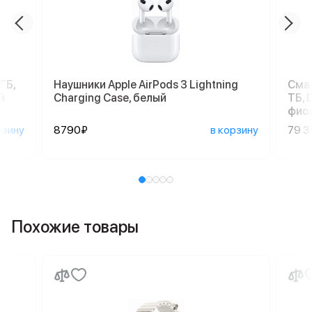
ГБ,
Наушники Apple AirPods 3 Lightning
Смар
й
Charging Case, белый
ТБ, 
фио
рзину
8790₽
в корзину
79 
Похожие товары