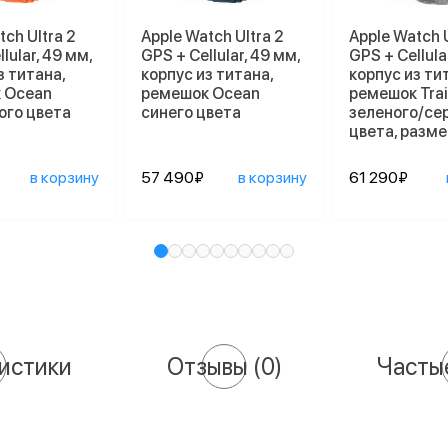
tch Ultra 2
Apple Watch Ultra 2
Apple Watch U
lular, 49 мм,
GPS + Cellular, 49 мм,
GPS + Cellula
з титана,
корпус из титана,
корпус из ти
 Ocean
ремешок Ocean
ремешок Trai
ого цвета
синего цвета
зеленого/се
цвета, разме
в корзину
57 490₽
в корзину
61 290₽
истики
Отзывы
(0)
Часты