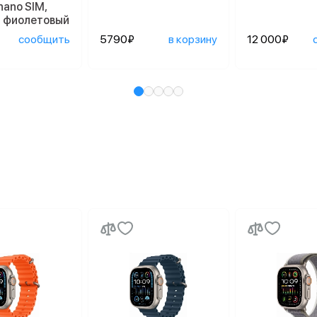
nano SIM,
й фиолетовый
сообщить
5790₽
в корзину
12 000₽