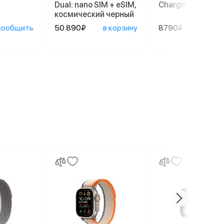
Dual: nano SIM + eSIM,
Charging Case, б
космический черный
сообщить
50 890₽
в корзину
8790₽
в ко