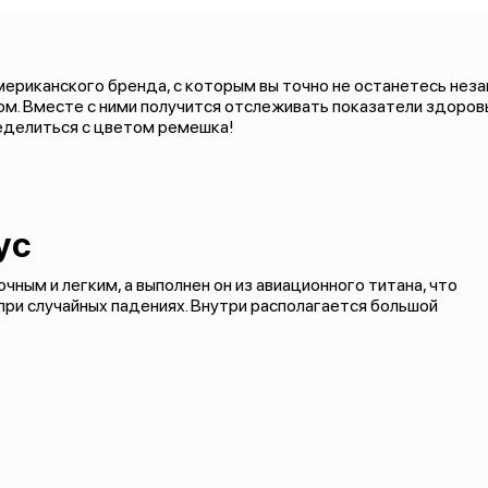
 американского бренда, с которым вы точно не останетесь н
. Вместе с ними получится отслеживать показатели здоровь
еделиться с цветом ремешка!
ус
очным и легким, а выполнен он из авиационного титана, что
ри случайных падениях. Внутри располагается большой