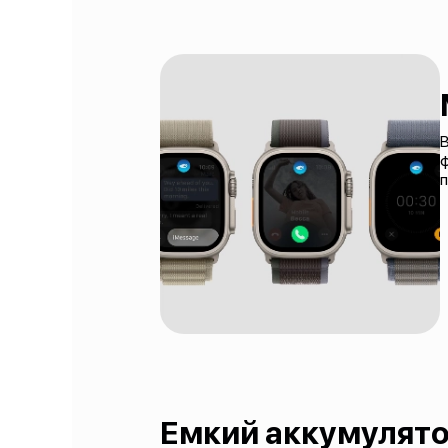
В
ф
п
Емкий аккумулят