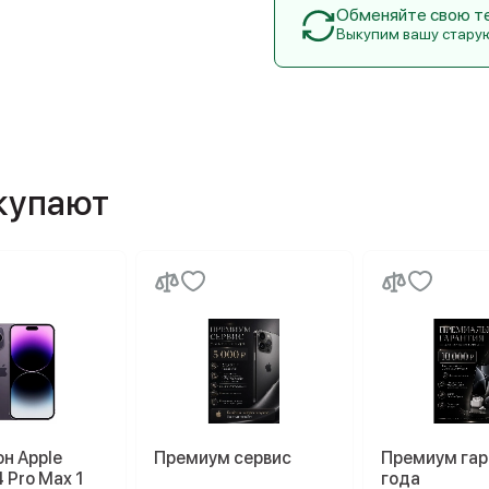
Обменяйте свою тех
Выкупим вашу стару
окупают
н Apple
Премиум сервис
Премиум гар
4 Pro Max 1
года