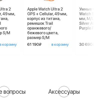
ltra 2
Apple Watch Ultra 2
Умные часы Appl
r, 49 мм,
GPS + Cellular, 49 мм,
Watch Series 11 4
тана,
корпус из титана,
мм, M/L 140–245
l
ремешок Trail
Silver Aluminum C
рого
оранжевого/
Purple Fog Sport
р S/M
бежевого цвета,
размер S/M
в корзину
61 190₽
в корзину
30 690₽
в ко
е вопросы
Аксессуары