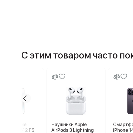
С этим товаром часто п
ртфон Apple
Наушники Apple
Смартфо
ne 14 Pro 512 ГБ,
AirPods 3 Lightning
iPhone 1