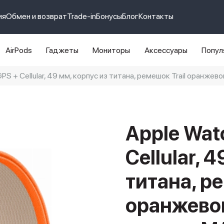
ия
Обмен и возврат
Trade-in
Бонусы
Блог
Контакты
AirPods
Гаджеты
Мониторы
Аксессуары
Попул
 GPS + Cellular, 49 мм, корпус из титана, ремешок Trail оранже
e 14 pro max
айфон 14
Apple Watc
Cellular, 
титана, ре
оранжевог