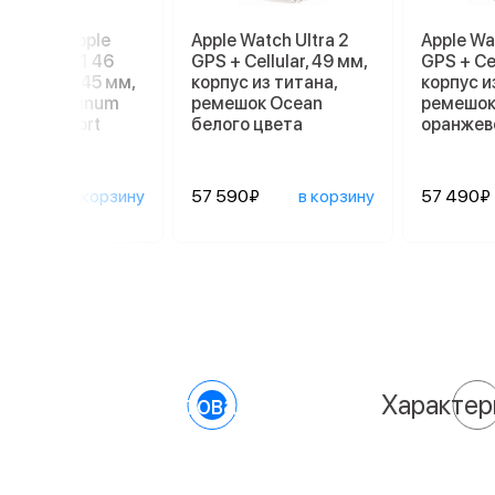
е часы Apple
Apple Watch Ultra 2
Apple Wa
h Series 11 46
GPS + Cellular, 49 мм,
GPS + Cel
M/L 140–245 мм,
корпус из титана,
корпус и
Black Aluminum
ремешок Ocean
ремешок
, Black Sport
белого цвета
оранжев
d
990₽
в корзину
57 590₽
в корзину
57 490₽
О товаре
Характер