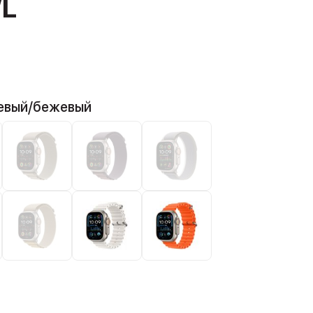
/L
евый/бежевый