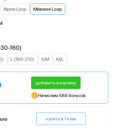
Alpine Loop
Milanese Loop
м
130-160)
0)
L (165-210)
S/M
M/L
добавить в корзину
Начислим 588 бонусов
ние
купить в 1 клик