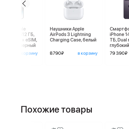
ртфон Apple
Наушники Apple
Смартфо
ne 14 Pro 512 ГБ,
AirPods 3 Lightning
iPhone 1
: nano SIM + eSIM,
Charging Case, белый
ТБ, Dual 
мический черный
глубоки
890₽
в корзину
8790₽
в корзину
79 390₽
Похожие товары