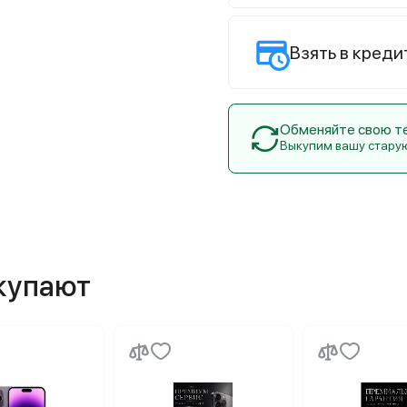
Взять в креди
Обменяйте свою тех
Выкупим вашу стару
окупают