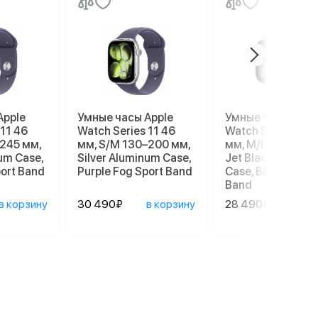
Apple
Умные часы Apple
Умные часы Appl
 11 46
Watch Series 11 46
Watch Series 11 4
–245 мм,
мм, S/M 130–200 мм,
мм, M/L 140–245
num Case,
Silver Aluminum Case,
Jet Black Alumin
port Band
Purple Fog Sport Band
Case, Black Sport
Band
в корзину
30 490₽
в корзину
28 490₽
в ко