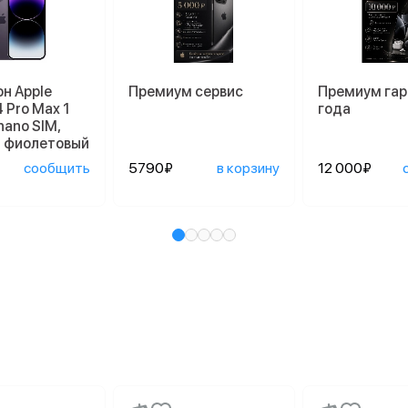
н Apple
Премиум сервис
Премиум гар
4 Pro Max 1
года
nano SIM,
й фиолетовый
сообщить
5790₽
в корзину
12 000₽