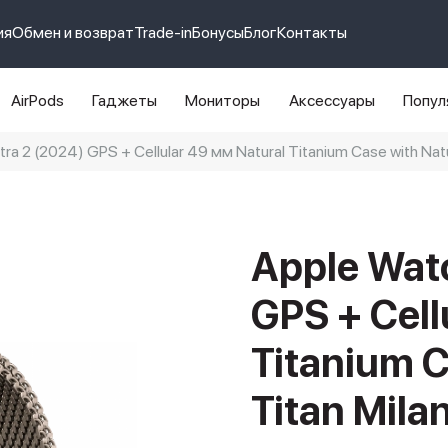
ия
Обмен и возврат
Trade-in
Бонусы
Блог
Контакты
AirPods
Гаджеты
Мониторы
Аксессуары
Попул
tra 2 (2024) GPS + Cellular 49 мм Natural Titanium Case with Natu
e 14 pro max
айфон 14
Apple Watc
GPS + Cell
Titanium C
Titan Mila