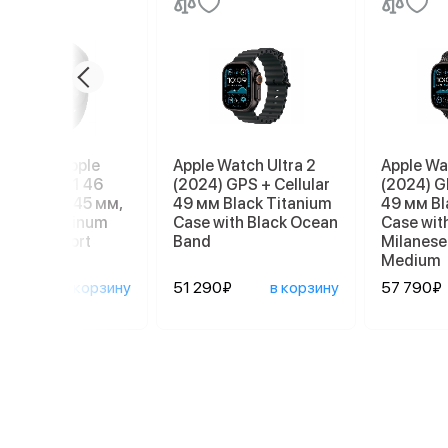
е часы Apple
Apple Watch Ultra 2
Apple Wa
h Series 11 46
(2024) GPS + Cellular
(2024) G
M/L 140–245 мм,
49 мм Black Titanium
49 мм Bl
Black Aluminum
Case with Black Ocean
Case with
, Black Sport
Band
Milanese
d
Medium
290₽
в корзину
51 290₽
в корзину
57 790₽