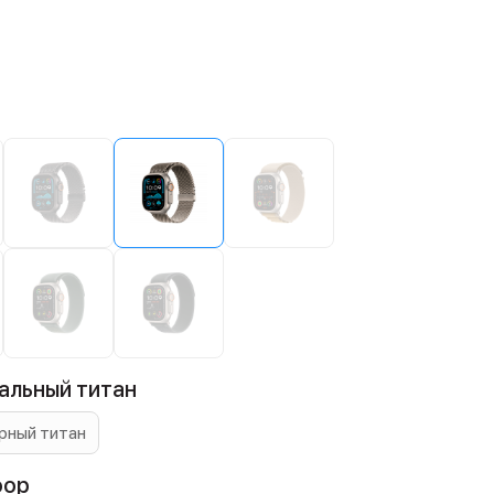
альный титан
рный титан
oop