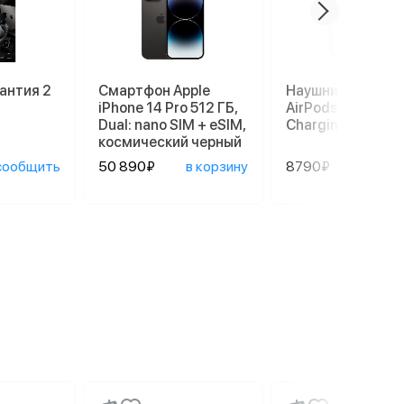
антия 2
Смартфон Apple
Наушники Apple
iPhone 14 Pro 512 ГБ,
AirPods 3 Lightni
Dual: nano SIM + eSIM,
Charging Case, б
космический черный
сообщить
50 890₽
в корзину
8790₽
в ко