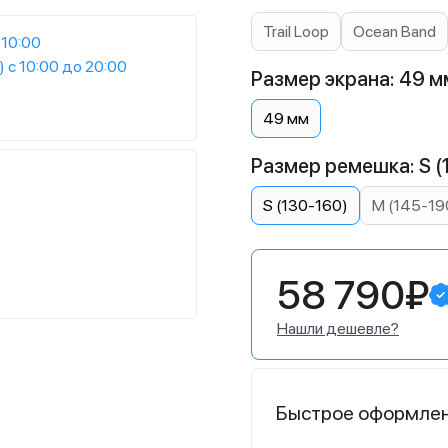
Trail Loop
Ocean Band
 10:00
) с 10:00 до 20:00
Размер экрана: 49 м
49 мм
Размер ремешка: S (
S (130-160)
M (145-19
58 790₽
Нашли дешевле?
Быстрое оформле