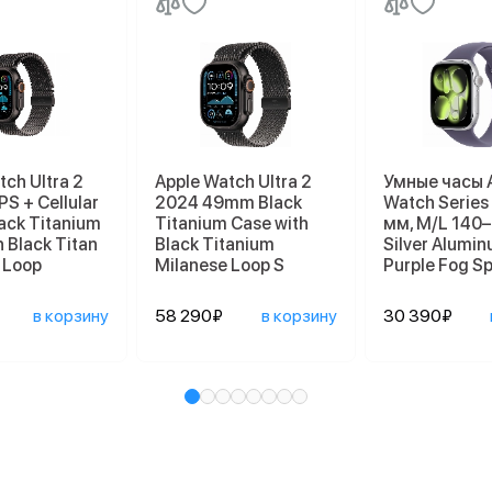
tch Ultra 2
Apple Watch Ultra 2
Умные часы 
PS + Cellular
2024 49mm Black
Watch Series
ack Titanium
Titanium Case with
мм, M/L 140
 Black Titan
Black Titanium
Silver Alumi
 Loop
Milanese Loop S
Purple Fog S
в корзину
58 290₽
в корзину
30 390₽