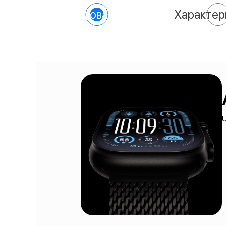
О товаре
Характер
U