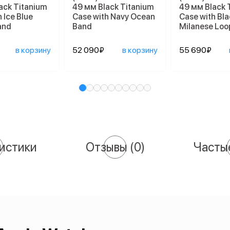
ack Titanium
49 мм Black Titanium
49 мм Black 
 Ice Blue
Case with Navy Ocean
Case with Bla
and
Band
Milanese Loo
в корзину
52 090₽
в корзину
55 690₽
истики
Отзывы
(0)
Часты