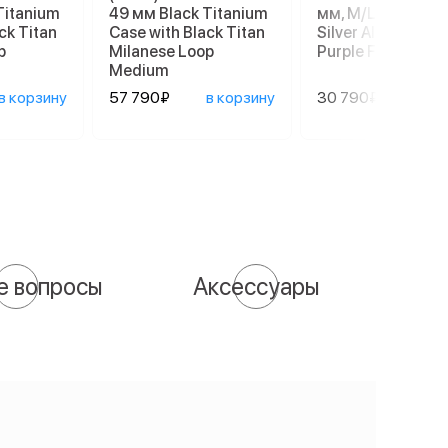
Titanium
49 мм Black Titanium
мм, M/L 140–245
ck Titan
Case with Black Titan
Silver Aluminum C
p
Milanese Loop
Purple Fog Sport
Medium
в корзину
57 790₽
в корзину
30 790₽
в ко
е вопросы
Аксессуары