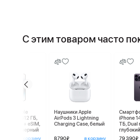
С этим товаром часто п
ртфон Apple
Наушники Apple
Смартфо
ne 14 Pro 512 ГБ,
AirPods 3 Lightning
iPhone 1
: nano SIM + eSIM,
Charging Case, белый
ТБ, Dual 
мический черный
глубоки
890₽
в корзину
8790₽
в корзину
79 390₽