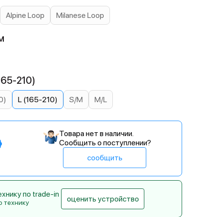
Alpine Loop
Milanese Loop
м
165-210)
0)
L (165-210)
S/M
M/L
Товара нет в наличии.
Сообщить о поступлении?
сообщить
нику по trade-in
оценить устройство
ю технику