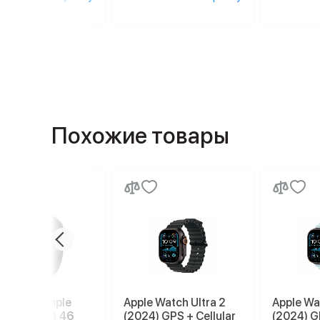
Похожие товары
е часы Apple
Apple Watch Ultra 2
Apple Wa
h Series 11 46
(2024) GPS + Cellular
(2024) G