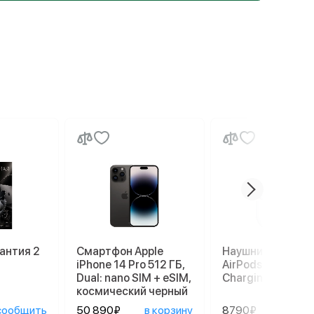
антия 2
Смартфон Apple
Наушники Apple
iPhone 14 Pro 512 ГБ,
AirPods 3 Lightni
Dual: nano SIM + eSIM,
Charging Case, б
космический черный
сообщить
50 890₽
в корзину
8790₽
в ко