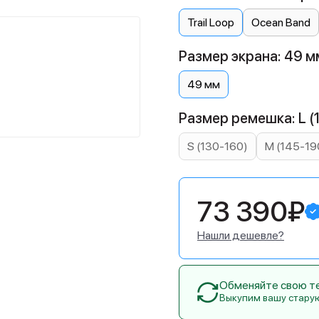
Trail Loop
Ocean Band
Размер экрана: 49 м
49 мм
Размер ремешка: L (
S (130-160)
M (145-19
73 390₽
Нашли дешевле?
Обменяйте свою тех
Выкупим вашу стару