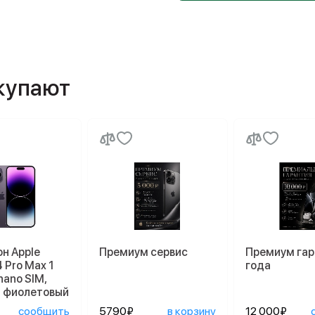
окупают
н Apple
Премиум сервис
Премиум гар
4 Pro Max 1
года
nano SIM,
й фиолетовый
сообщить
5790₽
в корзину
12 000₽