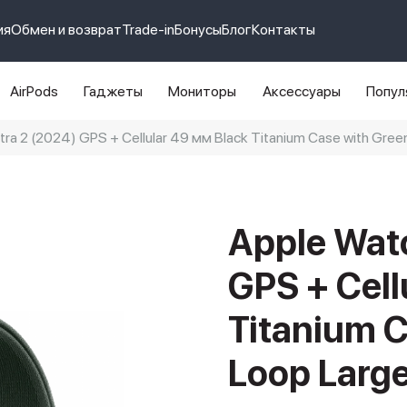
ия
Обмен и возврат
Trade-in
Бонусы
Блог
Контакты
AirPods
Гаджеты
Мониторы
Аксессуары
Попул
tra 2 (2024) GPS + Cellular 49 мм Black Titanium Case with Green
e 14 pro max
айфон 14
Apple Watc
GPS + Cell
Titanium C
Loop Larg