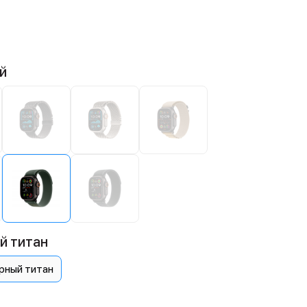
й
й титан
рный титан