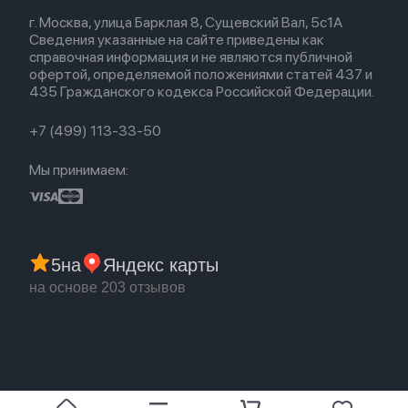
Весь каталог
Политика возврата
Для Mac
Airpods 2
г. Москва, улица Барклая 8, Сущевский Вал, 5с1А
Новые поступления
Политика конфиденциальности
Для Apple Watch
Airpods (1-е)
Сведения указанные на сайте приведены как
Популярное
Оплата и доставка
справочная информация и не являются публичной
Акции
Партнерская программа
офертой, определяемой положениями статей 437 и
Гарантия
435 Гражданского кодекса Российской Федерации.
Обмен и возврат
Бонусы
Trade-in
+7 (499) 113-33-50
Мы принимаем:
5
на
Яндекс карты
на основе 203 отзывов