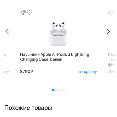
ГБ,
Наушники Apple AirPods 3 Lightning
Смар
й
Charging Case, белый
ТБ, 
фио
рзину
8790₽
в корзину
79 
Похожие товары