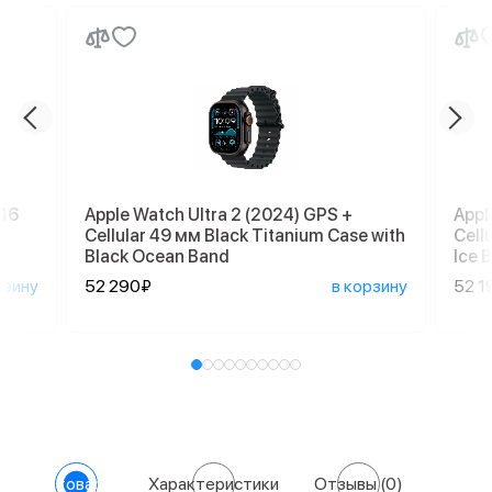
 46
Apple Watch Ultra 2 (2024) GPS +
Appl
Cellular 49 мм Black Titanium Case with
Cell
Black Ocean Band
Ice 
рзину
52 290₽
в корзину
52 1
О товаре
Характеристики
Отзывы
(0)