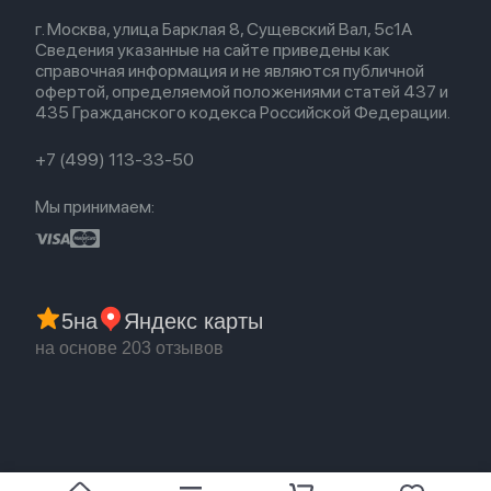
Весь каталог
Политика возврата
Для Mac
Airpods 2
г. Москва, улица Барклая 8, Сущевский Вал, 5с1А
Новые поступления
Политика конфиденциальности
Для Apple Watch
Airpods (1-е)
Сведения указанные на сайте приведены как
Популярное
Оплата и доставка
справочная информация и не являются публичной
Акции
Партнерская программа
офертой, определяемой положениями статей 437 и
Гарантия
435 Гражданского кодекса Российской Федерации.
Обмен и возврат
Бонусы
Trade-in
+7 (499) 113-33-50
Мы принимаем:
5
на
Яндекс карты
на основе 203 отзывов