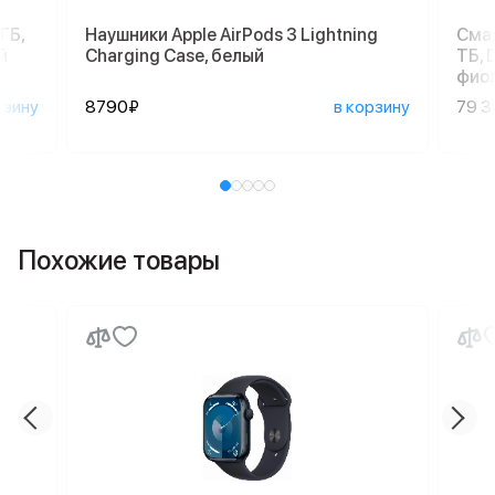
ГБ,
Наушники Apple AirPods 3 Lightning
Смар
й
Charging Case, белый
ТБ, 
фио
рзину
8790₽
в корзину
79 
Похожие товары