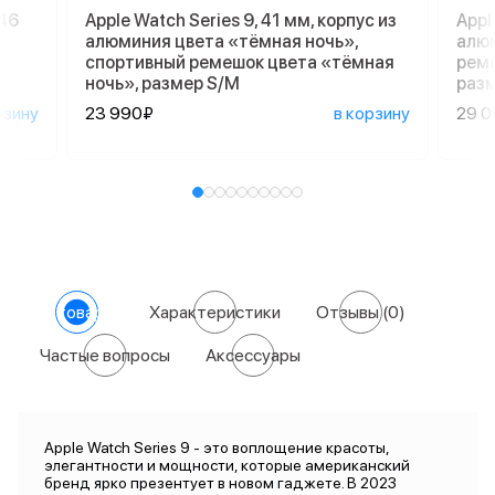
 46
Apple Watch Series 9, 41 мм, корпус из
Appl
алюминия цвета «тёмная ночь»,
алюм
спортивный ремешок цвета «тёмная
реме
ночь», размер S/M
раз
рзину
23 990₽
в корзину
29 
О товаре
Характеристики
Отзывы
(0)
Частые вопросы
Аксессуары
Apple Watch Series 9 - это воплощение красоты,
элегантности и мощности, которые американский
бренд ярко презентует в новом гаджете. В 2023