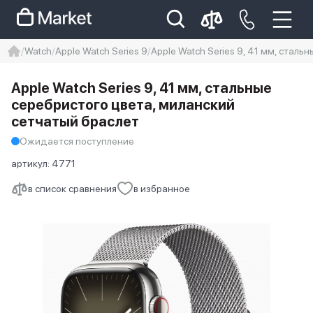
Watch
Apple Watch Series 9
Apple Watch Series 9, 41 мм, стал
iphone
айфон
iPhone 14 pro
Apple Watch Series 9, 41 мм, стальные
Iphone 14 pro max
айфон 14
серебристого цвета, миланский
сетчатый браслет
Ожидается поступление
артикул:
4771
в список сравнения
в избранное