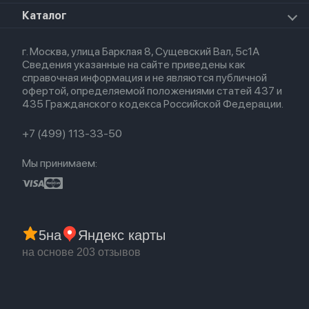
Премиум сервис
HomePod 2
Airpods Pro
Apple Watch Ultra
О магазине
Каталог
Для iPhone
AirTag
Airpods Max
Кредит
Для iPad
Прочая техника
Airpods 3
Весь каталог
Политика возврата
Для Mac
Airpods 2
г. Москва, улица Барклая 8, Сущевский Вал, 5с1А
Новые поступления
Политика конфиденциальности
Для Apple Watch
Airpods (1-е)
Сведения указанные на сайте приведены как
Популярное
Оплата и доставка
справочная информация и не являются публичной
Акции
Партнерская программа
офертой, определяемой положениями статей 437 и
Гарантия
435 Гражданского кодекса Российской Федерации.
Обмен и возврат
Бонусы
Trade-in
+7 (499) 113-33-50
Мы принимаем:
5
на
Яндекс карты
на основе 203 отзывов