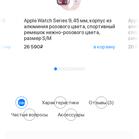
 46
Apple Watch Series 9, 45 мм, корпус из
Appl
алюминия розового цвета, спортивный
алюм
ремешок нежно-розового цвета,
спор
размер S/M
сини
рзину
26 590₽
в корзину
26 
О товаре
Характеристики
Отзывы
(3)
Частые вопросы
Аксессуары