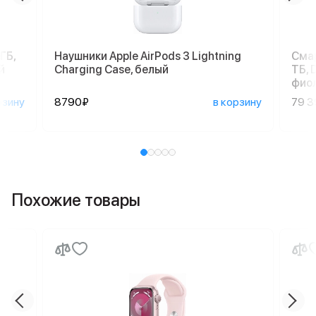
ГБ,
Наушники Apple AirPods 3 Lightning
Смар
й
Charging Case, белый
ТБ, 
фио
рзину
8790₽
в корзину
79 
Похожие товары