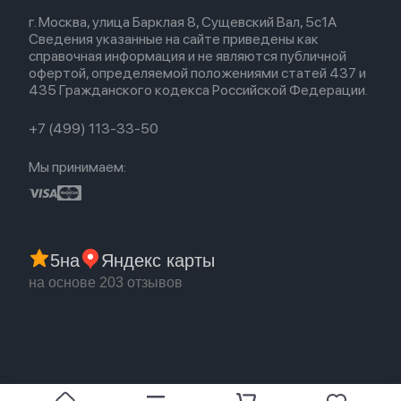
Весь каталог
Политика возврата
Для Mac
Airpods 2
г. Москва, улица Барклая 8, Сущевский Вал, 5с1А
Новые поступления
Политика конфиденциальности
Для Apple Watch
Airpods (1-е)
Сведения указанные на сайте приведены как
Популярное
Оплата и доставка
справочная информация и не являются публичной
Акции
Партнерская программа
офертой, определяемой положениями статей 437 и
Гарантия
435 Гражданского кодекса Российской Федерации.
Обмен и возврат
Бонусы
Trade-in
+7 (499) 113-33-50
Мы принимаем:
5
на
Яндекс карты
на основе 203 отзывов