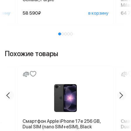
Mila
рзину
58 590₽
в корзину
64 
Похожие товары
,
Смартфон Apple iPhone 17e 256 GB,
Смар
Dual SIM (nano SIM+eSIM), Black
Dual