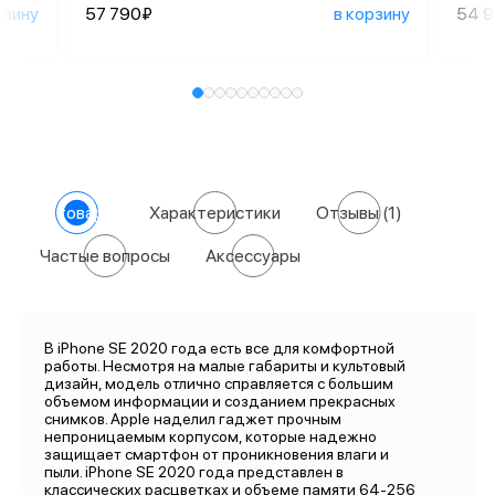
рзину
57 790₽
в корзину
54 
О товаре
Характеристики
Отзывы
(1)
Частые вопросы
Аксессуары
В iPhone SE 2020 года есть все для комфортной
работы. Несмотря на малые габариты и культовый
дизайн, модель отлично справляется с большим
объемом информации и созданием прекрасных
снимков. Apple наделил гаджет прочным
непроницаемым корпусом, которые надежно
защищает смартфон от проникновения влаги и
пыли. iPhone SE 2020 года представлен в
классических расцветках и объеме памяти 64-256