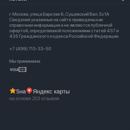
Airpods Max
Кредит
Для iPad
Прочая техника
Airpods 3
Весь каталог
Политика возврата
Для Mac
Airpods 2
г. Москва, улица Барклая 8, Сущевский Вал, 5с1А
Новые поступления
Политика конфиденциальности
Для Apple Watch
Airpods (1-е)
Сведения указанные на сайте приведены как
Популярное
Оплата и доставка
справочная информация и не являются публичной
Акции
Партнерская программа
офертой, определяемой положениями статей 437 и
Гарантия
435 Гражданского кодекса Российской Федерации.
Обмен и возврат
Бонусы
Trade-in
+7 (499) 113-33-50
Мы принимаем:
5
на
Яндекс карты
на основе 203 отзывов