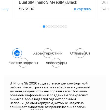
Dual SIM (nano SIM+eSIM), Black
Dual
рзину
56 590₽
в корзину
54 1
О товаре
Характеристики
Отзывы
(0)
Частые вопросы
Аксессуары
В iPhone SE 2020 года есть все для комфортной
работы. Несмотря на малые габариты и культовый
дизайн, модель отлично справляется с большим
объемом информации и созданием прекрасных
снимков. Apple наделил гаджет прочным
непроницаемым корпусом, которые надежно
защищает смартфон от проникновения влаги и