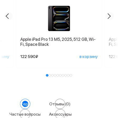
,
Apple iPad Pro 13 M5, 2025, 512 GB, Wi-
Appl
Fi, Space Black
Fi, S
рзину
122 590₽
в корзину
122 
Характеристики
Отзывы
(0)
Частые вопросы
Аксессуары