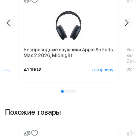
Беспроводные наушники Apple AirPods
Умны
Max 2 2026, Midnight
мм, 
Case
рзину
41 190₽
в корзину
28 2
Похожие товары