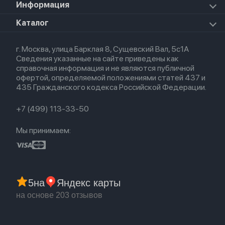
Для AirPods
Информация
HomePod mini
Airpods Pro 2
Apple Watch Ultra 3
Премиум сервис
HomePod 2
Airpods Pro
Apple Watch Ultra
О магазине
Каталог
Для iPhone
AirTag
Airpods Max
Кредит
Для iPad
Прочая техника
Airpods 3
Весь каталог
Политика возврата
Для Mac
Airpods 2
г. Москва, улица Барклая 8, Сущевский Вал, 5с1А
Новые поступления
Политика конфиденциальности
Для Apple Watch
Airpods (1-е)
Сведения указанные на сайте приведены как
Популярное
Оплата и доставка
справочная информация и не являются публичной
Акции
Партнерская программа
офертой, определяемой положениями статей 437 и
Гарантия
435 Гражданского кодекса Российской Федерации.
Обмен и возврат
Бонусы
Trade-in
+7 (499) 113-33-50
Мы принимаем:
5
на
Яндекс карты
на основе 203 отзывов