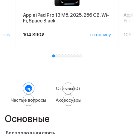
,
Apple iPad Pro 13 M5, 2025, 256 GB, Wi-
Appl
Fi, Space Black
Fi + 
рзину
104 890₽
в корзину
109 
Характеристики
Отзывы
(0)
Частые вопросы
Аксессуары
Основные
Беспроводная связь