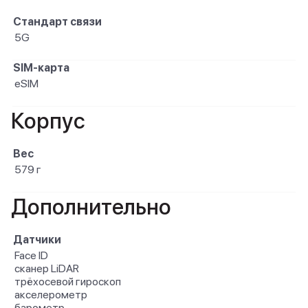
Стандарт связи
5G
SIM-карта
eSIM
Корпус
Вес
579 г
Дополнительно
Датчики
Face ID
сканер LiDAR
трёхосевой гироскоп
акселерометр
барометр