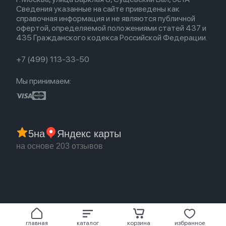
Новые поступления
Политика конфиденциальности
Для Apple Watch
Airpods (1-е)
Сведения указанные на сайте приведены как
Популярное
Оплата и доставка
справочная информация и не являются публичной
Акции
Партнерская программа
офертой, определяемой положениями статей 437 и
Гарантия
435 Гражданского кодекса Российской Федерации.
Обмен и возврат
Бонусы
Trade-in
+7 (499) 113-33-50
Мы принимаем:
5
на
Яндекс карты
на основе 203 отзывов
главная
каталог
корзина
избранное