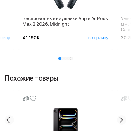
Беспроводные наушники Apple AirPods
Умны
Max 2 2026, Midnight
мм, 
Case
рзину
41 190₽
в корзину
30 
Похожие товары