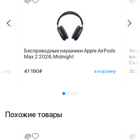
Беспроводные наушники Apple AirPods
Умны
Max 2 2026, Midnight
мм, 
Case
рзину
41 190₽
в корзину
30 
Похожие товары