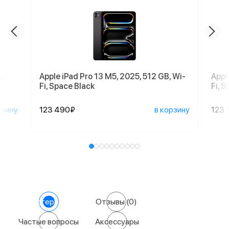
,
Apple iPad Pro 13 M5, 2025, 512 GB, Wi-
Appl
Fi, Space Black
Fi, S
рзину
123 490₽
в корзину
123 
Характеристики
Отзывы
(0)
Частые вопросы
Аксессуары