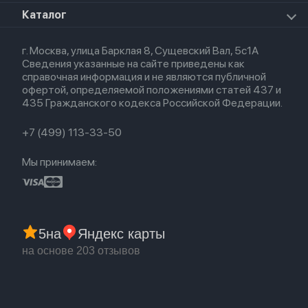
Премиум сервис
HomePod 2
Airpods Pro
Apple Watch Ultra
О магазине
Каталог
Для iPhone
AirTag
Airpods Max
Кредит
Для iPad
Прочая техника
Airpods 3
Весь каталог
Политика возврата
Для Mac
Airpods 2
г. Москва, улица Барклая 8, Сущевский Вал, 5с1А
Новые поступления
Политика конфиденциальности
Для Apple Watch
Airpods (1-е)
Сведения указанные на сайте приведены как
Популярное
Оплата и доставка
справочная информация и не являются публичной
Акции
Партнерская программа
офертой, определяемой положениями статей 437 и
Гарантия
435 Гражданского кодекса Российской Федерации.
Обмен и возврат
Бонусы
Trade-in
+7 (499) 113-33-50
Мы принимаем:
5
на
Яндекс карты
на основе 203 отзывов