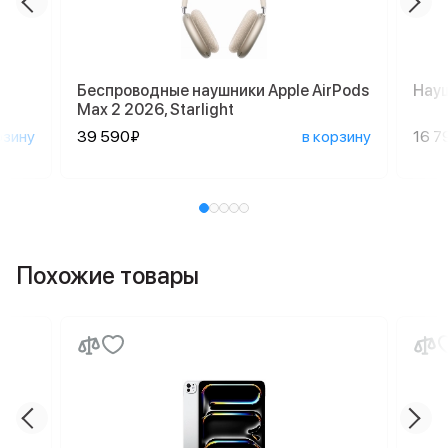
Беспроводные наушники Apple AirPods
Науш
Max 2 2026, Starlight
рзину
39 590₽
в корзину
16 7
Похожие товары