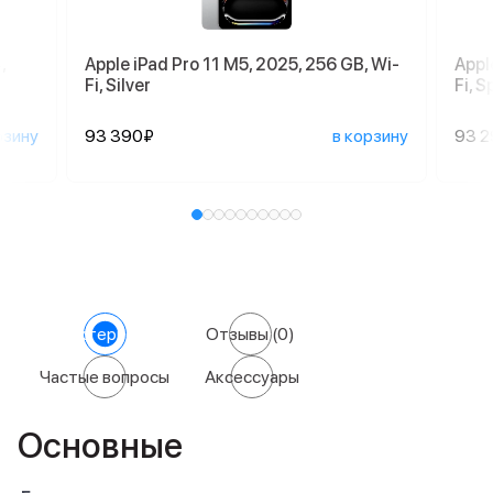
,
Apple iPad Pro 11 M5, 2025, 256 GB, Wi-
Appl
Fi, Silver
Fi, 
рзину
93 390₽
в корзину
93 
Характеристики
Отзывы
(0)
Частые вопросы
Аксессуары
Основные