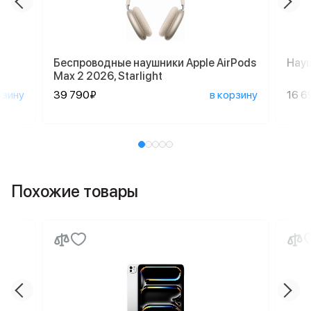
Беспроводные наушники Apple AirPods
Науш
Max 2 2026, Starlight
рзину
39 790₽
в корзину
16 6
Похожие товары