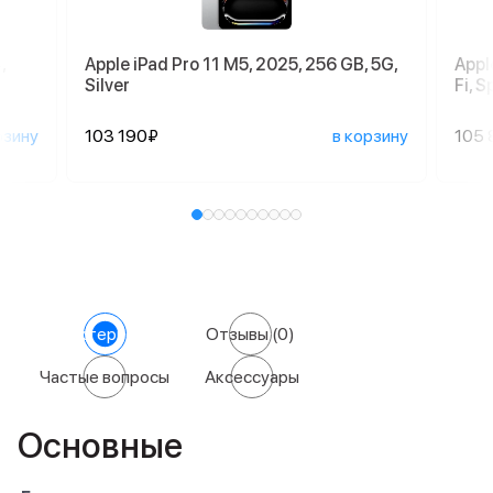
,
Apple iPad Pro 11 M5, 2025, 256 GB, 5G,
Appl
Silver
Fi, 
рзину
103 190₽
в корзину
105 
Характеристики
Отзывы
(0)
Частые вопросы
Аксессуары
Основные