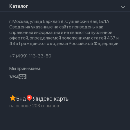
Премиум сервис
HomePod 2
Airpods Pro
Apple Watch Ultra
О магазине
Каталог
Для iPhone
AirTag
Airpods Max
Кредит
Для iPad
Прочая техника
Airpods 3
Весь каталог
Политика возврата
Для Mac
Airpods 2
г. Москва, улица Барклая 8, Сущевский Вал, 5с1А
Новые поступления
Политика конфиденциальности
Для Apple Watch
Airpods (1-е)
Сведения указанные на сайте приведены как
Популярное
Оплата и доставка
справочная информация и не являются публичной
Акции
Партнерская программа
офертой, определяемой положениями статей 437 и
Гарантия
435 Гражданского кодекса Российской Федерации.
Обмен и возврат
Бонусы
Trade-in
+7 (499) 113-33-50
Мы принимаем:
5
на
Яндекс карты
на основе 203 отзывов