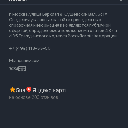
AirTag
Airpods Max
Кредит
Для iPad
Прочая техника
Airpods 3
Весь каталог
Политика возврата
Для Mac
Airpods 2
г. Москва, улица Барклая 8, Сущевский Вал, 5с1А
Новые поступления
Политика конфиденциальности
Для Apple Watch
Airpods (1-е)
Сведения указанные на сайте приведены как
Популярное
Оплата и доставка
справочная информация и не являются публичной
Акции
Партнерская программа
офертой, определяемой положениями статей 437 и
Гарантия
435 Гражданского кодекса Российской Федерации.
Обмен и возврат
Бонусы
Trade-in
+7 (499) 113-33-50
Мы принимаем:
5
на
Яндекс карты
на основе 203 отзывов