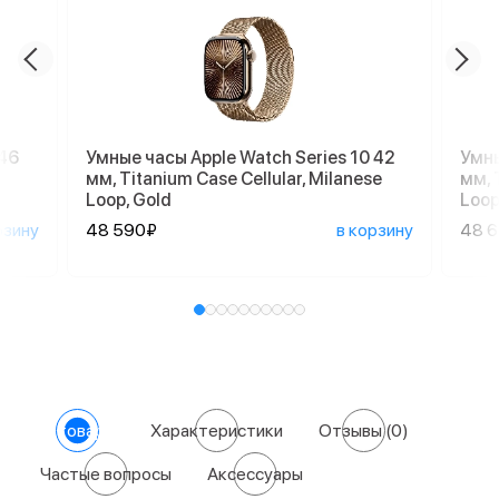
 46
Умные часы Apple Watch Series 10 42
Умны
мм, Titanium Case Cellular, Milanese
мм, 
Loop, Gold
Loop
рзину
48 590₽
в корзину
48 
О товаре
Характеристики
Отзывы
(0)
Частые вопросы
Аксессуары