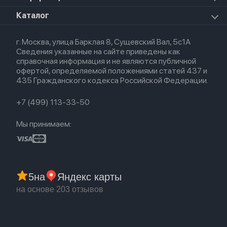
Apple Watch Ultra 3
Премиум сервис
HomePod 2
Airpods Pro
Apple Watch Ultra
О магазине
Каталог
Для iPhone
AirTag
Airpods Max
Кредит
Для iPad
Прочая техника
Airpods 3
Весь каталог
Политика возврата
Для Mac
Airpods 2
г. Москва, улица Барклая 8, Сущевский Вал, 5с1А
Новые поступления
Политика конфиденциальности
Для Apple Watch
Airpods (1-е)
Сведения указанные на сайте приведены как
Популярное
Оплата и доставка
справочная информация и не являются публичной
Акции
Партнерская программа
офертой, определяемой положениями статей 437 и
Гарантия
435 Гражданского кодекса Российской Федерации.
Обмен и возврат
Бонусы
Trade-in
+7 (499) 113-33-50
Мы принимаем:
5
на
Яндекс карты
на основе 203 отзывов