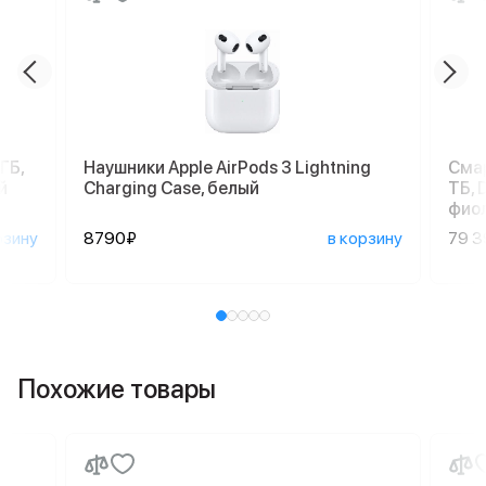
ГБ,
Наушники Apple AirPods 3 Lightning
Смар
й
Charging Case, белый
ТБ, 
фио
рзину
8790₽
в корзину
79 
Похожие товары