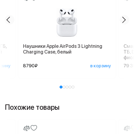
ГБ,
Наушники Apple AirPods 3 Lightning
Смар
й
Charging Case, белый
ТБ, 
фио
рзину
8790₽
в корзину
79 
Похожие товары