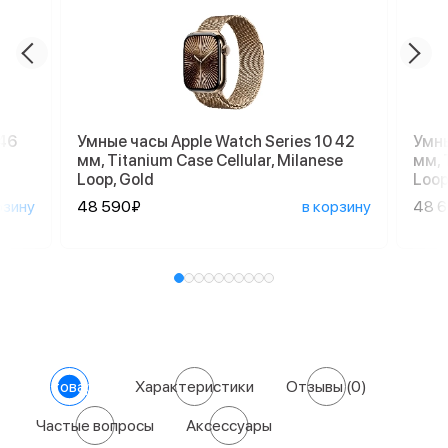
 46
Умные часы Apple Watch Series 10 42
Умны
мм, Titanium Case Cellular, Milanese
мм, 
Loop, Gold
Loop
рзину
48 590₽
в корзину
48 
О товаре
Характеристики
Отзывы
(0)
Частые вопросы
Аксессуары