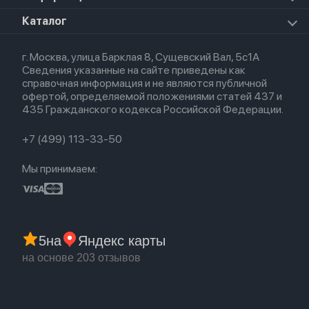
Apple Watch Ultra 3
Премиум сервис
HomePod 2
Airpods Pro
Apple Watch Ultra
О магазине
Каталог
Для iPhone
AirTag
Airpods Max
Кредит
Для iPad
Прочая техника
Airpods 3
Весь каталог
Политика возврата
Для Mac
Airpods 2
г. Москва, улица Барклая 8, Сущевский Вал, 5с1А
Новые поступления
Политика конфиденциальности
Для Apple Watch
Airpods (1-е)
Сведения указанные на сайте приведены как
Популярное
Оплата и доставка
справочная информация и не являются публичной
Акции
Партнерская программа
офертой, определяемой положениями статей 437 и
Гарантия
435 Гражданского кодекса Российской Федерации.
Обмен и возврат
Бонусы
Trade-in
+7 (499) 113-33-50
Мы принимаем:
5
на
Яндекс карты
на основе 203 отзывов