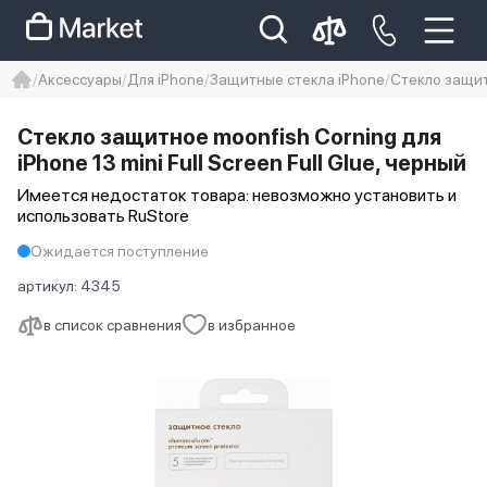
Аксессуары
Для iPhone
Защитные стекла iPhone
Стекло защитн
iphone
айфон
Iphone 14 pro
Стекло защитное moonfish Corning для
Iphone 14 pro max
айфон 14
iPhone 13 mini Full Screen Full Glue, черный
Имеется недостаток товара: невозможно установить и
использовать RuStore
Ожидается поступление
артикул:
4345
в список сравнения
в избранное