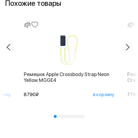
Похожие товары
Ремешок Apple Crossbody Strap Neon
Реме
Yellow MGGE4
Ora
рзину
8790₽
в корзину
779