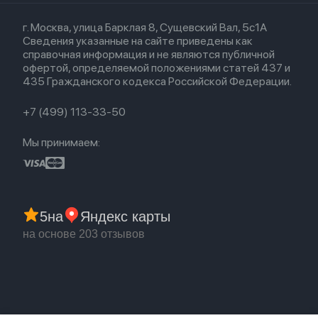
Кредит
Для iPad
Прочая техника
Airpods 3
Весь каталог
Политика возврата
Для Mac
Airpods 2
г. Москва, улица Барклая 8, Сущевский Вал, 5с1А
Новые поступления
Политика конфиденциальности
Для Apple Watch
Airpods (1-е)
Сведения указанные на сайте приведены как
Популярное
Оплата и доставка
справочная информация и не являются публичной
Акции
Партнерская программа
офертой, определяемой положениями статей 437 и
Гарантия
435 Гражданского кодекса Российской Федерации.
Обмен и возврат
Бонусы
Trade-in
+7 (499) 113-33-50
Мы принимаем:
5
на
Яндекс карты
на основе 203 отзывов