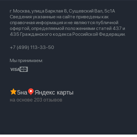
Кредит
Для iPad
Прочая техника
Airpods 3
Весь каталог
Политика возврата
Для Mac
Airpods 2
г. Москва, улица Барклая 8, Сущевский Вал, 5с1А
Новые поступления
Политика конфиденциальности
Для Apple Watch
Airpods (1-е)
Сведения указанные на сайте приведены как
Популярное
Оплата и доставка
справочная информация и не являются публичной
Акции
Партнерская программа
офертой, определяемой положениями статей 437 и
Гарантия
435 Гражданского кодекса Российской Федерации.
Обмен и возврат
Бонусы
Trade-in
+7 (499) 113-33-50
Мы принимаем:
5
на
Яндекс карты
на основе 203 отзывов