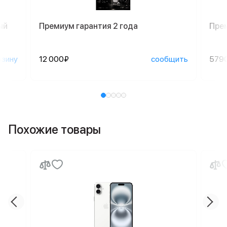
ый
Премиум гарантия 2 года
Пре
рзину
12 000₽
сообщить
579
Похожие товары