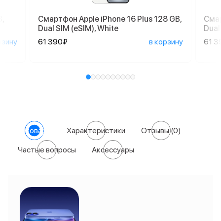
,
Смартфон Apple iPhone 16 Plus 128 GB,
Смар
Dual SIM (eSIM), White
Dual
рзину
61 390₽
в корзину
61 3
О товаре
Характеристики
Отзывы
(0)
Частые вопросы
Аксессуары