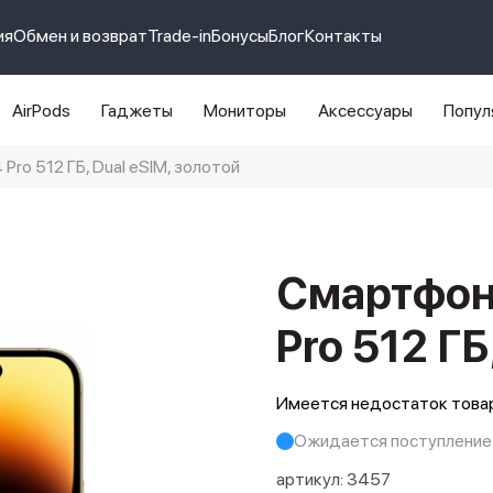
ия
Обмен и возврат
Trade-in
Бонусы
Блог
Контакты
AirPods
Гаджеты
Мониторы
Аксессуары
Попул
Pro 512 ГБ, Dual еSIM, золотой
e 14 pro max
айфон 14
Смартфон 
Pro 512 ГБ
Имеется недостаток товар
Ожидается поступление
артикул:
3457