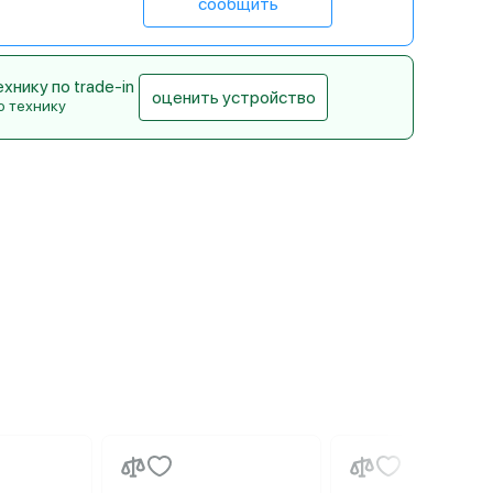
сообщить
нику по trade-in
оценить устройство
ю технику