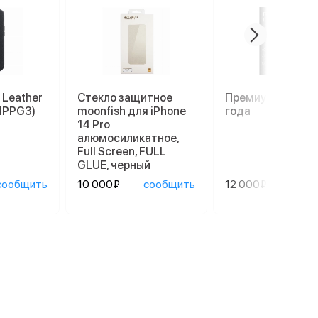
 Leather
Стекло защитное
Премиум гаранти
(MPPG3)
moonfish для iPhone
года
14 Pro
алюмосиликатное,
Full Screen, FULL
GLUE, черный
сообщить
10 000₽
сообщить
12 000₽
сооб