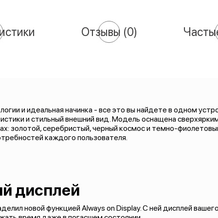
истики
Отзывы
(0)
Часты
огии и идеальная начинка - все это вы найдете в одном устро
стики и стильный внешний вид. Модель оснащена сверхярким
х: золотой, серебристый, черный космос и темно-фиолетовый
потребностей каждого пользователя.
ый дисплей
лил новой функцией Always on Display. С ней дисплей вашег
жать время даже в погасшем состоянии.