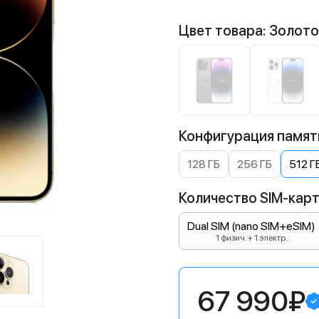
Цвет товара: Золот
Конфигурация памяти
128 ГБ
256 ГБ
512 Г
Количество SIM-карт:
Dual SIM (nano SIM+eSIM)
1 физич. + 1 электр.
67 990₽