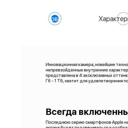
О товаре
Характер
Инновационная камера, новейшие технол
непревзойденные внутренние характери
представлена в 4 эксклюзивных оттенка
Гб - 1 Тб, хватит для удовлетворения 
Всегда включенн
Последнюю серию смартфонов Apple наде
экрана будет подсвечиваться и отобра