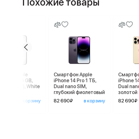
Похожие товары
ртфон Apple
Смартфон Apple
Смартфо
ne 17e 256 GB,
iPhone 14 Pro 1 ТБ,
iPhone 14
 SIM (eSIM), White
Dual nano SIM,
Dual nan
глубокий фиолетовый
золотой
390₽
в корзину
82 690₽
в корзину
82 690₽