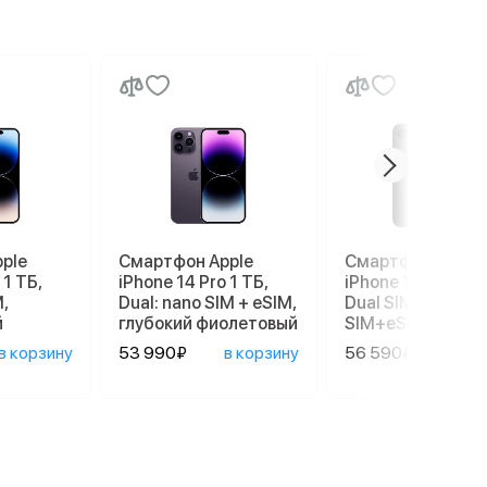
ple
Смартфон Apple
Смартфон Apple
 1 ТБ,
iPhone 14 Pro 1 ТБ,
iPhone 17e 256 G
,
Dual: nano SIM + eSIM,
Dual SIM (nano
й
глубокий фиолетовый
SIM+eSIM), Black
в корзину
53 990₽
в корзину
56 590₽
в ко