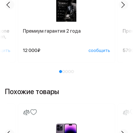
hone
Премиум гарантия 2 года
Пре
en,
щить
12 000₽
сообщить
579
Похожие товары