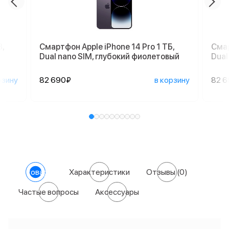
,
Смартфон Apple iPhone 14 Pro 1 ТБ,
Смар
Dual nano SIM, глубокий фиолетовый
Dual
рзину
82 690₽
в корзину
82 
О товаре
Характеристики
Отзывы
(0)
Частые вопросы
Аксессуары