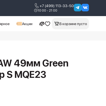
+7 (499) 113-33-50
10:00 - 21:00
ярное
Акции
В корзине пусто
AW 49мм Green
op S MQE23