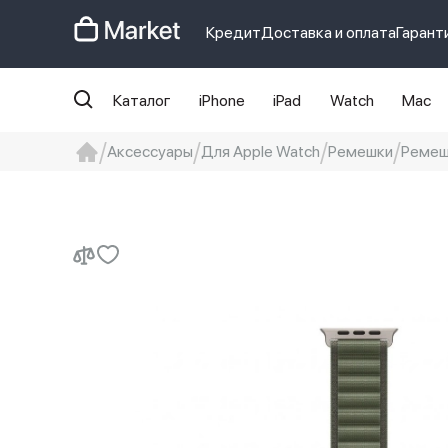
Кредит
Доставка и оплата
Гарант
Каталог
iPhone
iPad
Watch
Mac
Аксессуары
Для Apple Watch
Ремешки
Ремеш
iphone
айфон
Iphone 14 pro
Iphon