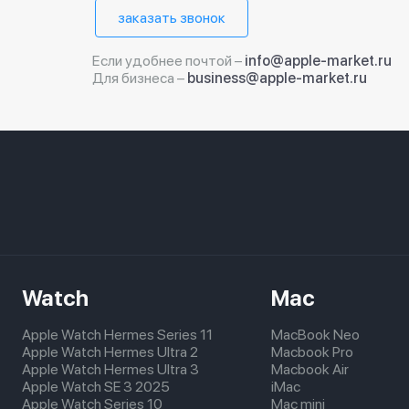
заказать звонок
Если удобнее почтой –
info@apple-market.ru
Для бизнеса –
business@apple-market.ru
Watch
Mac
Apple Watch Hermes Series 11
MacBook Neo
Apple Watch Hermes Ultra 2
Macbook Pro
Apple Watch Hermes Ultra 3
Macbook Air
Apple Watch SE 3 2025
iMac
Apple Watch Series 10
Mac mini