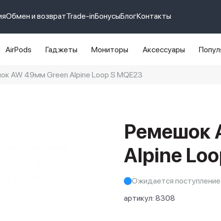
ия
Обмен и возврат
Trade-in
Бонусы
Блог
Контакты
AirPods
Гаджеты
Мониторы
Аксессуары
Попул
ок AW 49мм Green Alpine Loop S MQE23
e 14 pro max
айфон 14
Ремешок 
Alpine Lo
Ожидается поступление
артикул:
8308