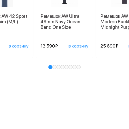
 AW 42 Sport
Ремешок AW Ultra
Ремешок AW
im (M/L)
49mm Navy Ocean
Modern Buck
Band One Size
Midnight Pur
в корзину
13 590₽
в корзину
25 690₽
и