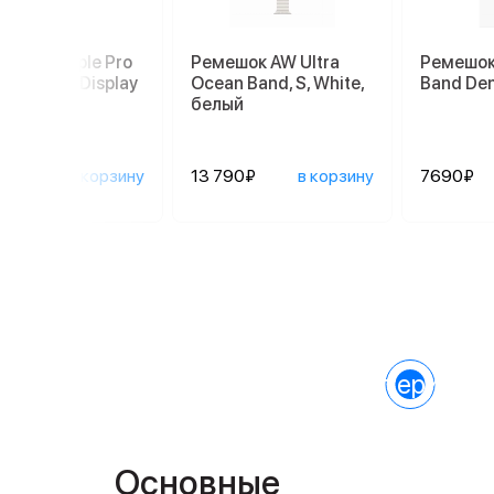
тавка Apple Pro
Ремешок AW Ultra
Ремешок
d для Pro Display
Ocean Band, S, White,
Band Den
 (MX5N3)
белый
990₽
в корзину
13 790₽
в корзину
7690₽
Характеристик
Основные