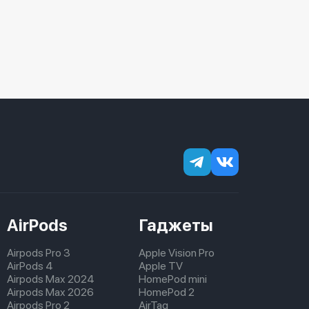
AirPods
Гаджеты
Airpods Pro 3
Apple Vision Pro
AirPods 4
Apple TV
Airpods Max 2024
HomePod mini
Airpods Max 2026
HomePod 2
Airpods Pro 2
AirTag