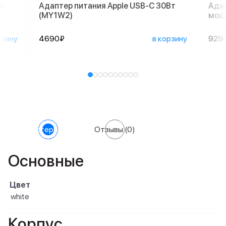
с
Адаптер питания Apple USB-C 30Вт
Адап
(MY1W2)
мощн
рзину
4690₽
в корзину
929
Характеристики
Отзывы
(0)
Основные
Цвет
white
Корпус