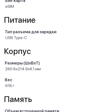
SIM-карта
eSIM
Питание
Тип разъема для зарядки
USB Type-C
Корпус
Размеры (ШxВxТ)
280.6x214.9x6.1 мм
Вес
616 г
Память
Объем встроенной памяти