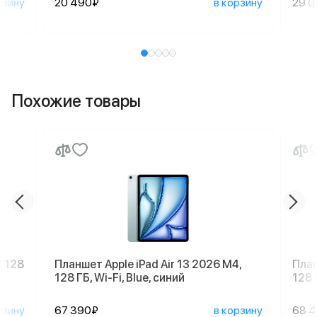
рзину
20 490₽
в корзину
29 
Похожие товары
, 128
Планшет Apple iPad Air 13 2026 M4,
План
с
128 ГБ, Wi-Fi, Blue, синий
128 
рзину
67 390₽
в корзину
68 