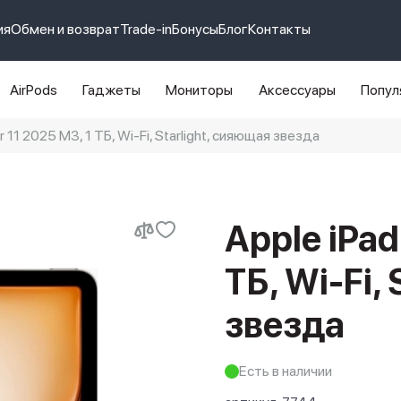
ия
Обмен и возврат
Trade-in
Бонусы
Блог
Контакты
AirPods
Гаджеты
Мониторы
Аксессуары
Попул
r 11 2025 M3, 1 ТБ, Wi-Fi, Starlight, сияющая звезда
e 14 pro max
айфон 14
Apple iPad
ТБ, Wi-Fi,
звезда
Есть в наличии