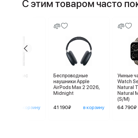
С этим товаром часто п
миум сервис
Беспроводные
Умные ч
наушники Apple
Watch Se
AirPods Max 2 2026,
Natural 
Midnight
Natural 
(S/M)
0₽
в корзину
41 190₽
в корзину
64 790₽