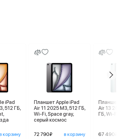
e iPad
Планшет Apple iPad
Планшет Apple iP
3, 512 ГБ,
Air 11 2025 M3, 512 ГБ,
Air 13 2026 M4, 1
t,
Wi-Fi, Space gray,
ГБ, Wi-Fi, Blue, с
езда
серый космос
в корзину
72 790₽
в корзину
67 490₽
в ко