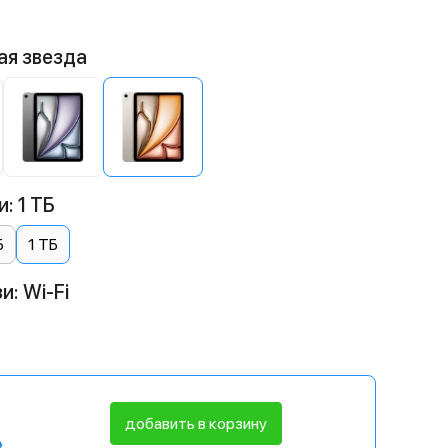
ая звезда
: 1 ТБ
Б
1 ТБ
и: Wi-Fi
добавить в корзину