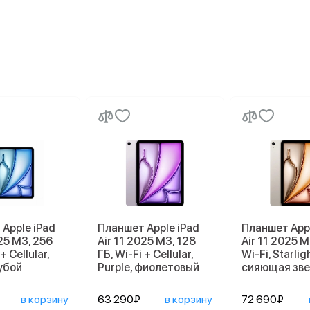
Apple iPad
Планшет Apple iPad
Планшет Appl
025 M3, 256
Air 11 2025 M3, 128
Air 11 2025 M
+ Cellular,
ГБ, Wi-Fi + Cellular,
Wi-Fi, Starligh
лубой
Purple, фиолетовый
сияющая зв
в корзину
63 290₽
в корзину
72 690₽