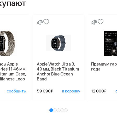
окупают
асы Apple
Apple Watch Ultra 3,
Премиум гар
ries 11 46 мм
49 мм, Black Titanium
года
Titanium Case,
Anchor Blue Ocean
Milanese Loop
Band
сообщить
59 090₽
в корзину
12 000₽