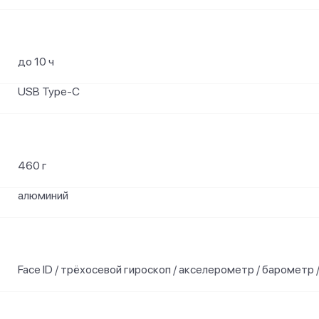
до 10 ч
USB Type-C
460 г
алюминий
Face ID / трёхосевой гироскоп / акселерометр / барометр