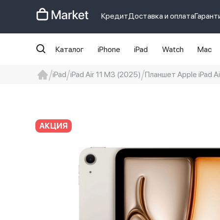
Кредит
Доставка и оплата
Гарант
Каталог
iPhone
iPad
Watch
Mac
iPad
iPad Air 11 M3 (2025)
Планшет Apple iPad Ai
iphone
айфон
Iphone 14 pro
Iphon
АКЦИЯ