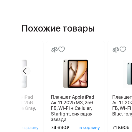
Похожие товары
шет Apple iPad
Планшет Apple iPad
Планшет 
13 2026 M4, 256
Air 11 2025 M3, 256
Air 11 2
Wi-Fi, Space Gray,
ГБ, Wi-Fi + Cellular,
ГБ, Wi-Fi 
ый космос
Starlight, сияющая
Blue, го
звезда
690₽
в корзину
74 690₽
в корзину
71 890₽