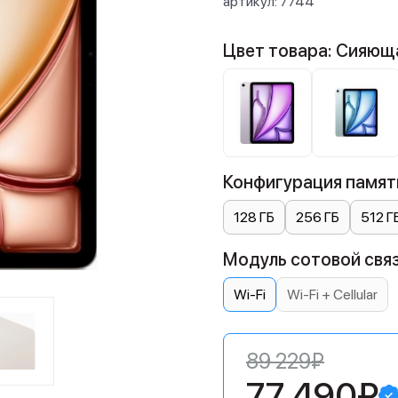
артикул:
7744
Цвет товара: Сияющ
Конфигурация памяти
128 ГБ
256 ГБ
512 Г
Модуль сотовой связ
Wi-Fi
Wi-Fi + Cellular
89 229₽
77 490₽