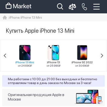
iPhone
iPhone 13 Mini
iphone
айфон
iPhone 14 pro
Купить Apple iPhone 13 Mini
Iphone 14 pro max
айфон 14
Цена
 Pro
iPhone 13 Mini
iPhone 13
iPhone SE 2022
iPho
90₽
от 24 690₽
от 25 990₽
от 30 690₽
от
Разрешение
Мы работаем с 10:00 до 21:00 без выходных и бесплатно
отправляем товар в день заказа по Москве за 3 часа!
18
2340x1080
Оригинальная продукция Apple в
Диагональ
Москве
18
5,4"