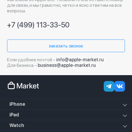
для связи, и мы грамотно, четко и ясно ответим на все
вопросы.
+7 (499) 113-33-50
заказать звонок
Если удобнее почтой –
info@apple-market.ru
Для бизнеса –
business@apple-market.ru
iPhone
iPhone 18 Pro Max
iPad
iPhone 18 Pro
iPad Air (2022)
Watch
iPhone 18
iPad Mini 6 (2021)
iPhone 17e