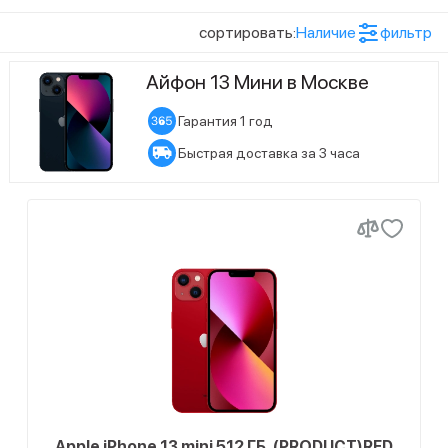
сортировать:
Наличие
фильтр
Процессор
18
Apple A15
Айфон 13 Мини в Москве
Тип дисплея
Гарантия 1 год
18
OLED
Быстрая доставка за 3 часа
Цвет товара
3
Красный
3
Розовый
3
Синий
3
Темная ночь
Показать ещё (3)
Конфигурация памяти
3
Сияющая звезда
6
128 ГБ
3
Зеленый
Apple iPhone 13 mini 512 ГБ, (PRODUCT)RED