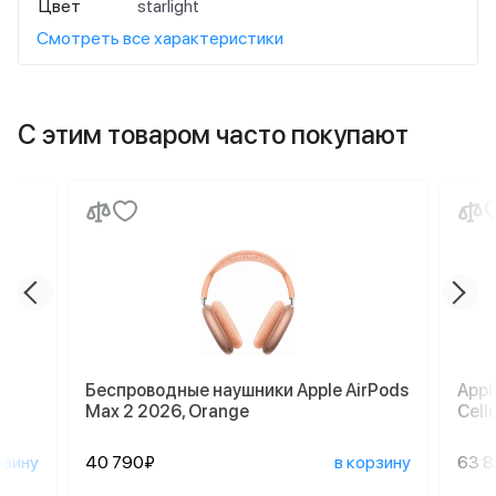
Цвет
starlight
Смотреть все характеристики
С этим товаром часто покупают
Беспроводные наушники Apple AirPods
Appl
Max 2 2026, Orange
Cellu
рзину
40 790₽
в корзину
63 