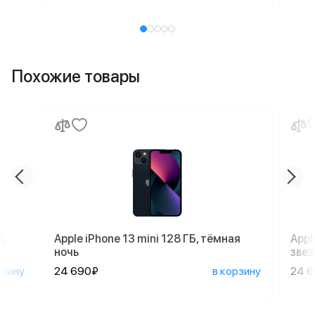
Похожие товары
,
Apple iPhone 13 mini 128 ГБ, тёмная
Appl
ночь
зве
рзину
24 690₽
в корзину
24 