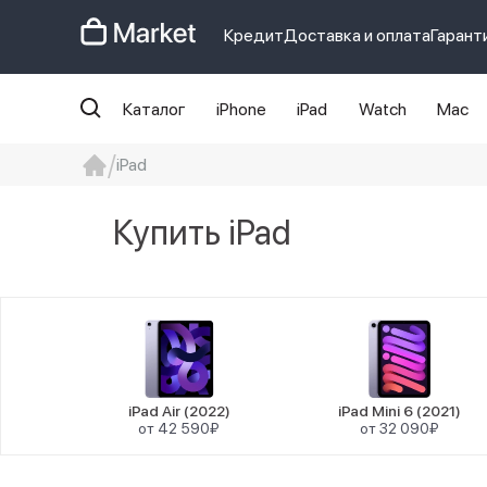
Кредит
Доставка и оплата
Гарант
Каталог
iPhone
iPad
Watch
Mac
iPad
iphone
айфон
Iphone 14 pro
Iphon
Купить iPad
iPad Air (2022)
iPad Mini 6 (2021)
от 42 590₽
от 32 090₽