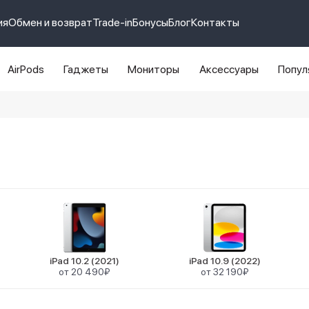
ия
Обмен и возврат
Trade-in
Бонусы
Блог
Контакты
AirPods
Гаджеты
Мониторы
Аксессуары
Попул
e 14 pro max
айфон 14
iPad 10.2 (2021)
iPad 10.9 (2022)
от 20 490₽
от 32 190₽