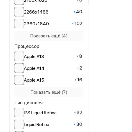
2160x1620
40
2266x1488
102
2360x1640
40
2388x1668
Показать ещё (4)
Процессор
18
2420x1668
8
Apple A13
67
2732x2048
2
Apple A14
20
2752x2064
16
Apple A15
24
Apple A16
Показать ещё (7)
Тип дисплея
24
Apple A17 Pro
32
IPS Liquid Retina
60
Apple M1
30
Liquid Retina
104
Apple M2