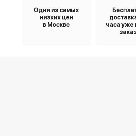
Одни из самых
Беспла
низких цен
доставка
в Москве
часа уже 
зака