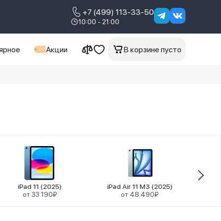
+7 (499) 113-33-50
10:00 - 21:00
ярное
Акции
В корзине пусто
iPad 11 (2025)
iPad Air 11 M3 (2025)
iPad
от 33 190₽
от 48 490₽