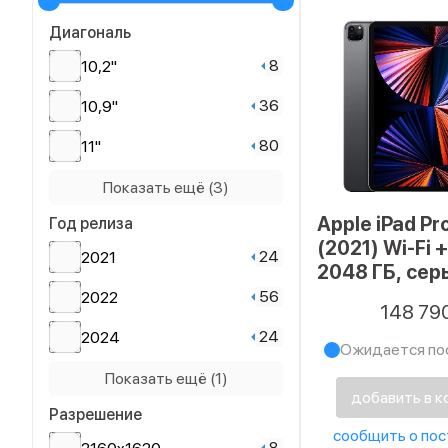
Диагональ
8
10,2"
36
10,9"
80
11"
25
12,9"
Показать ещё (3)
Apple iPad Pr
Год релиза
32
13"
(2021) Wi-Fi +
24
2021
40
8,3"
2048 ГБ, сер
космос
56
2022
148 79
24
2024
Ожидается по
24
2025
Показать ещё (1)
добавить в к
Разрешение
сообщить о пос
8