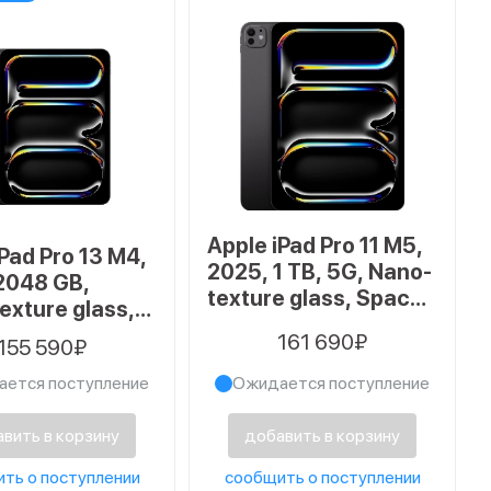
Apple iPad Pro 11 M5,
Pad Pro 13 M4,
2025, 1 TB, 5G, Nano-
2048 GB,
texture glass, Space
exture glass,
Black
 Space Black
161 690₽
155 590₽
ется поступление
Ожидается поступление
вить в корзину
добавить в корзину
ть о поступлении
сообщить о поступлении