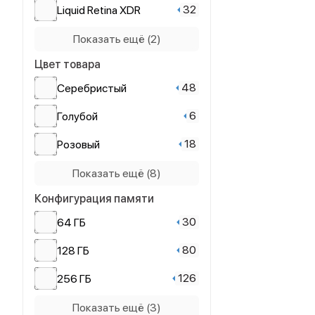
32
Liquid Retina XDR
60
Apple M3
8
Retina
Показать ещё (2)
32
Apple M4
Retina Multi-Touch с
Цвет товара
24
20
Apple M5
подсветкой LED
48
Cеребристый
6
Голубой
18
Розовый
24
Серебристый
Показать ещё (8)
Конфигурация памяти
106
Серый космос
30
64 ГБ
60
Синий
80
128 ГБ
61
Фиолетовый
126
256 ГБ
10
Желтый
94
512 ГБ
Показать ещё (3)
22
Белый