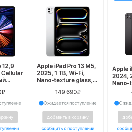
o 12,9
Apple iPad Pro 13 M5,
Apple i
 Cellular
2025, 1 TB, Wi-Fi,
2024, 
ый
Nano-texture glass,
Nano-t
Silver
Wi-Fi,
0₽
149 690₽
ступление
Ожидается поступление
Ожида
орзину
добавить в корзину
доба
туплении
сообщить о поступлении
сообщи