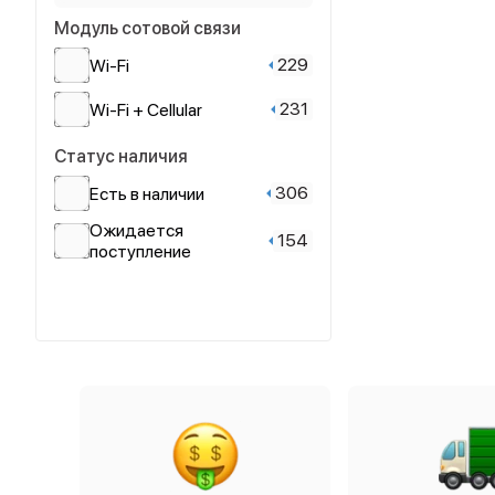
Модуль сотовой связи
92
1 ТБ
61
Сияющая звезда
229
Wi-Fi
37
2 ТБ
43
Черный
231
Wi-Fi + Cellular
Статус наличия
306
Есть в наличии
Ожидается
154
поступление