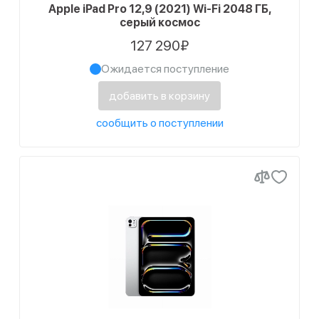
Процессор
18
2420x1668
Apple iPad Pro 12,9 (2021) Wi-Fi 2048 ГБ,
серый космос
8
Apple A13
67
2732x2048
127 290₽
2
Apple A14
20
2752x2064
Ожидается поступление
16
Apple A15
добавить в корзину
24
Apple A16
Показать ещё (7)
сообщить о поступлении
Тип дисплея
24
Apple A17 Pro
32
IPS Liquid Retina
60
Apple M1
30
Liquid Retina
104
Apple M2
32
Liquid Retina XDR
60
Apple M3
8
Retina
Показать ещё (2)
32
Apple M4
Цвет товара
24
Retina Multi-Touch с подсветкой LED
20
Apple M5
48
Cеребристый