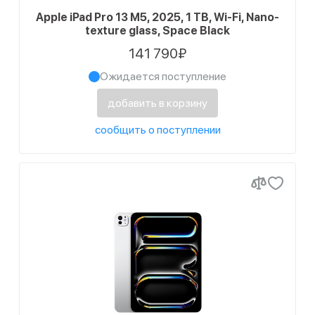
Apple iPad Pro 13 M5, 2025, 1 TB, Wi-Fi, Nano-
310
Есть в наличии
texture glass, Space Black
150
Ожидается поступление
141 790₽
Ожидается поступление
добавить в корзину
сообщить о поступлении