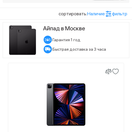
25
12,9"
Показать ещё (3)
сортировать:
Наличие
фильтр
Год релиза
32
13"
Айпад в Москве
24
2021
40
8,3"
Гарантия 1 год
56
2022
Быстрая доставка за 3 часа
24
2024
24
2025
Показать ещё (1)
Разрешение
8
2160x1620
40
2266x1488
102
2360x1640
40
2388x1668
Показать ещё (4)