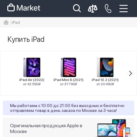
iPad
iphone
айфон
Iphone 14 pro
Купить iPad
Iphone 14 pro max
айфон 14
Цена
iPad Air (2022)
iPad Mini 6 (2021)
iPad 10.2 (2021)
iPad 
от 42 590₽
от 31 790₽
от 20 490₽
от
Диагональ
Мы работаем с 10:00 до 21:00 без выходных и бесплатно
отправляем товар в день заказа по Москве за 3 часа!
8
10,2"
36
10,9"
Оригинальная продукция Apple в
Москве
80
11"