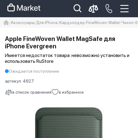
Аксессуары
Для iPhone
Кардхолдер
FineWoven Wallet
Чехол-б
iphone
айфон
Iphone 14 pro
Apple FineWoven Wallet MagSafe для
Iphone 14 pro max
айфон 14
iPhone Evergreen
Имеется недостаток товара: невозможно установить и
использовать RuStore
Ожидается поступление
артикул:
4827
в список сравнения
в избранное