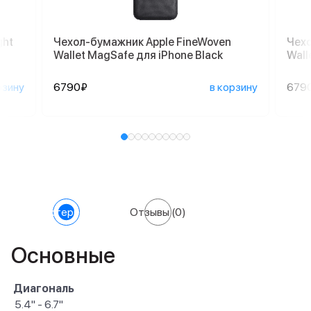
ght
Чехол-бумажник Apple FineWoven
Чехо
Wallet MagSafe для iPhone Black
Wall
рзину
6790₽
в корзину
679
Характеристики
Отзывы
(0)
Основные
Диагональ
5.4" - 6.7"