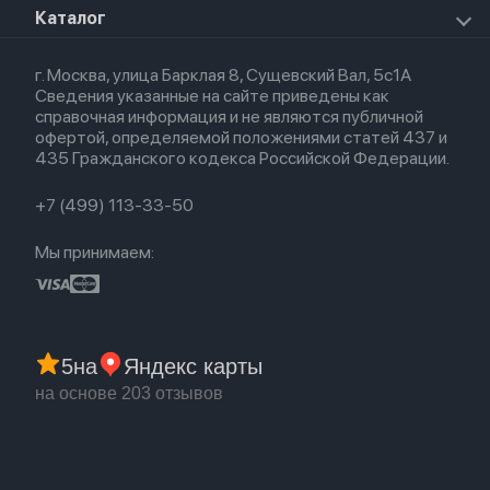
HomePod 2
Airpods Pro
Apple Watch Ultra
О магазине
Каталог
Для iPhone
AirTag
Airpods Max
Кредит
Для iPad
Прочая техника
Airpods 3
Весь каталог
Политика возврата
Для Mac
Airpods 2
г. Москва, улица Барклая 8, Сущевский Вал, 5с1А
Новые поступления
Политика конфиденциальности
Для Apple Watch
Airpods (1-е)
Сведения указанные на сайте приведены как
Популярное
Оплата и доставка
справочная информация и не являются публичной
Акции
Партнерская программа
офертой, определяемой положениями статей 437 и
Гарантия
435 Гражданского кодекса Российской Федерации.
Обмен и возврат
Бонусы
Trade-in
+7 (499) 113-33-50
Мы принимаем:
5
на
Яндекс карты
на основе 203 отзывов