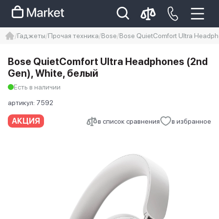
Гаджеты
Прочая техника
Bose
Bose QuietComfort Ultra Headph
iphone
айфон
iPhone 14 pro
Bose QuietComfort Ultra Headphones (2nd
Iphone 14 pro max
айфон 14
Gen), White, белый
Есть в наличии
артикул:
7592
АКЦИЯ
в список сравнения
в избранное