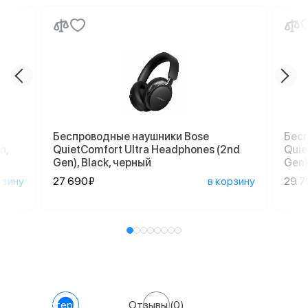
Беспроводные наушники Bose
Бесп
n,
QuietComfort Ultra Headphones (2nd
Quie
Gen), Black, черный
Gen)
рзину
27 690₽
в корзину
29 7
Характеристики
Отзывы
(0)