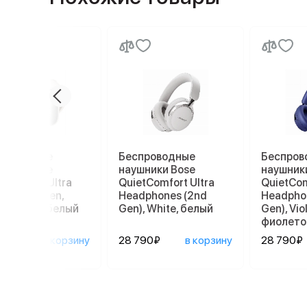
проводные
Беспроводные
Беспров
ники Bose
наушники Bose
наушник
tComfort Ultra
QuietComfort Ultra
QuietCom
uds 2nd Gen,
Headphones (2nd
Headpho
e Smoke, белый
Gen), White, белый
Gen), Viol
фиолето
90₽
в корзину
28 790₽
в корзину
28 790₽