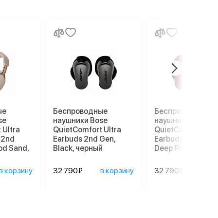
ые
Беспроводные
Беспроводные
se
наушники Bose
наушники Bose
 Ultra
QuietComfort Ultra
QuietComfort Ult
(2nd
Earbuds 2nd Gen,
Earbuds 2nd Gen,
od Sand,
Black, черный
Deep Plum, слив
в корзину
32 790₽
в корзину
32 790₽
в ко