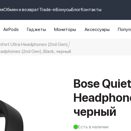
ия
Обмен и возврат
Trade-in
Бонусы
Блог
Контакты
AirPods
Гаджеты
Мониторы
Аксессуары
Попул
fort Ultra Headphones (2nd Gen)
dphones (2nd Gen), Black, черный
e 14 pro max
айфон 14
Bose Quiet
Headphone
черный
Есть в наличии