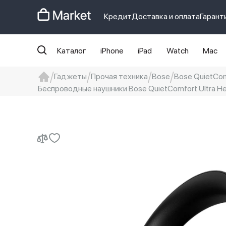
Кредит
Доставка и оплата
Гарант
Каталог
iPhone
iPad
Watch
Mac
Гаджеты
Прочая техника
Bose
Bose QuietCom
Беспроводные наушники Bose QuietComfort Ultra Hea
iphone
айфон
Iphone 14 pro
Iphon