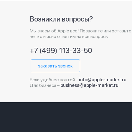
Возникли вопросы?
Мы знаем об Apple все! Позвоните или оставьте
четко и ясно ответим на все вопросы.
+7 (499) 113-33-50
заказать звонок
Если удобнее почтой –
info@apple-market.ru
Для бизнеса –
business@apple-market.ru