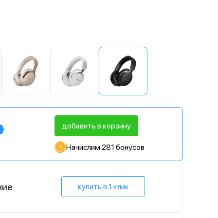
й
добавить в корзину
Начислим 281 бонусов
ние
купить в 1 клик