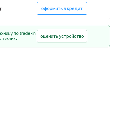
т
оформить в кредит
нику по trade-in
оценить устройство
ю технику