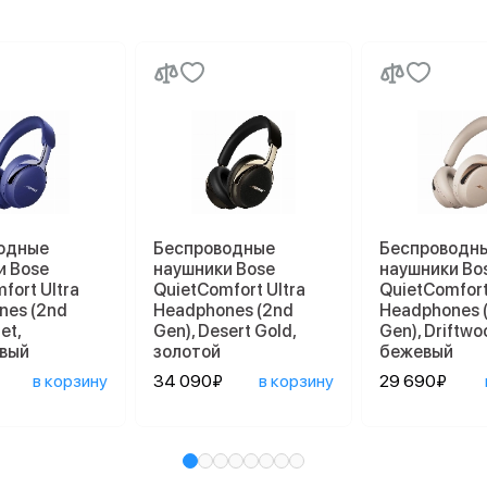
одные
Беспроводные
Беспроводн
и Bose
наушники Bose
наушники Bo
fort Ultra
QuietComfort Ultra
QuietComfort
nes (2nd
Headphones (2nd
Headphones 
et,
Gen), Desert Gold,
Gen), Driftwo
вый
золотой
бежевый
в корзину
34 090₽
в корзину
29 690₽