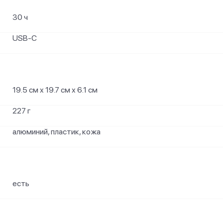
30 ч
USB-C
19.5 см х 19.7 см х 6.1 см
227 г
алюминий, пластик, кожа
есть